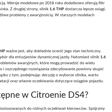
pcją. Wersje modelowe po 2018 roku dodatkowo oferują filtr
ska. Z drugiej strony, silnik
1.6 THP
dostarcza lepsze osiągi,
żliwe problemy z awaryjnością. W starszych modelach
THP
ważne jest, aby dokładnie ocenić jego stan techniczny.
bór dla entuzjastów dynamicznej jazdy. Natomiast silnik
1.6
 problemów awaryjnych, które mogą prowadzić do wielu
go i oszczędnego rozwiązania zdecydowanie powinny skupić
ązku z tym, podejmując decyzję o wyborze silnika, warto
tacji oraz własne oczekiwania dotyczące osiągów pojazdu.
ostępne w Citroenie DS4?
 dostosowanych do różnych oczekiwań kierowców. Spójrzmy