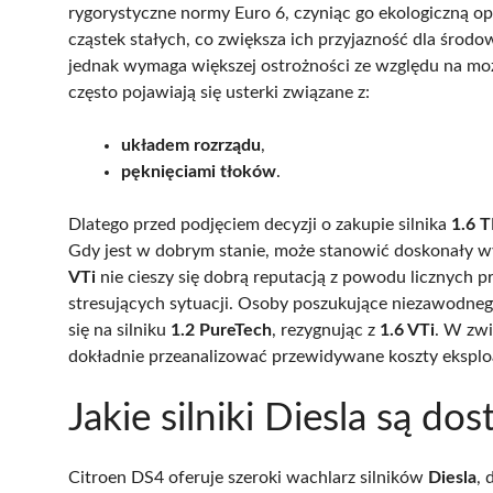
rygorystyczne normy Euro 6, czyniąc go ekologiczną o
cząstek stałych, co zwiększa ich przyjazność dla środowi
jednak wymaga większej ostrożności ze względu na mo
często pojawiają się usterki związane z:
układem rozrządu
,
pęknięciami tłoków
.
Dlatego przed podjęciem decyzji o zakupie silnika
1.6 
Gdy jest w dobrym stanie, może stanowić doskonały wy
VTi
nie cieszy się dobrą reputacją z powodu licznych
stresujących sytuacji. Osoby poszukujące niezawodne
się na silniku
1.2 PureTech
, rezygnując z
1.6 VTi
. W zwi
dokładnie przeanalizować przewidywane koszty eksploa
Jakie silniki Diesla są d
Citroen DS4 oferuje szeroki wachlarz silników
Diesla
,