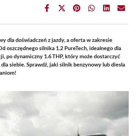
Share
Share
Share
Share
Share
Share
on
on
on
on
on
on
Facebook
X
Pinterest
WhatsApp
LinkedIn
Email
(Twitter)
y dla doświadczeń z jazdy, a oferta w zakresie
d oszczędnego silnika 1.2 PureTech, idealnego dla
acji, po dynamiczny 1.6 THP, który może dostarczyć
la siebie. Sprawdź, jaki silnik benzynowy lub diesla
waniom!