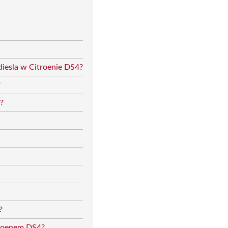
diesla w Citroenie DS4?
?
?
?
itroenem DS4?