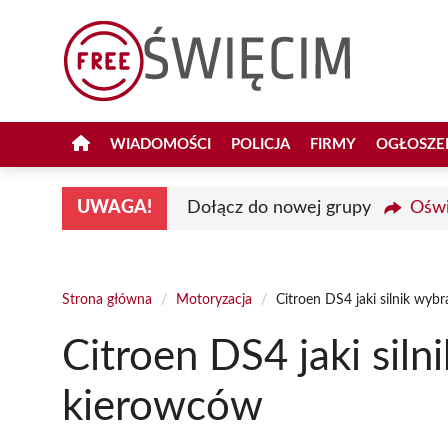
Przejdź
do
treści
WIADOMOŚCI
POLICJA
FIRMY
OGŁOSZE
UWAGA!
Dołącz do nowej grupy
Oświ
Strona główna
/
Motoryzacja
/
Citroen DS4 jaki silnik wyb
Citroen DS4 jaki siln
kierowców