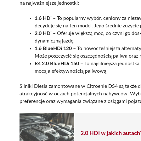
na najważniejsze jednostki:
1.6 HDi
– To popularny wybór, ceniony za niezaw
decyduje się na ten model. Jego średnie zużyci
2.0 HDi
– Oferuje większą moc, co czyni go dosk
dynamiczną jazdę,
1.6 BlueHDi 120
– To nowocześniejsza alternaty
Może poszczycić się oszczędnością paliwa oraz ni
R4 2.0 BlueHDi 150
– To najsilniejsza jednostk
mocą a efektywnością paliwową.
Silniki Diesla zamontowane w Citroenie DS4 są także 
atrakcyjność w oczach potencjalnych nabywców. Wybie
preferencje oraz wymagania związane z osiągami pojaz
2.0 HDI w jakich autach?