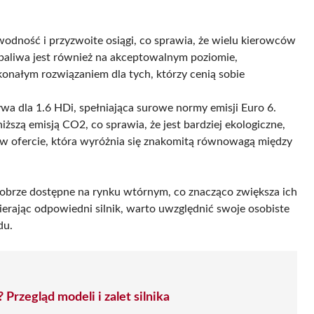
odność i przyzwoite osiągi, co sprawia, że wielu kierowców
e paliwa jest również na akceptowalnym poziomie,
onałym rozwiązaniem dla tych, którzy cenią sobie
wa dla 1.6 HDi, spełniająca surowe normy emisji Euro 6.
ższą emisją CO2, co sprawia, że jest bardziej ekologiczne,
a w ofercie, która wyróżnia się znakomitą równowagą między
dobrze dostępne na rynku wtórnym, co znacząco zwiększa ich
rając odpowiedni silnik, warto uwzględnić swoje osobiste
du.
 Przegląd modeli i zalet silnika