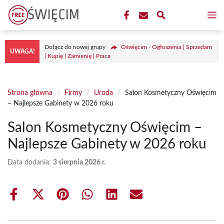
Przejdź
M
do
treści
Dołącz do nowej grupy
Oświęcim - Ogłoszenia | Sprzedam
UWAGA!
| Kupię | Zamienię | Praca
Strona główna
/
Firmy
/
Uroda
/
Salon Kosmetyczny Oświęcim
– Najlepsze Gabinety w 2026 roku
Salon Kosmetyczny Oświęcim –
Najlepsze Gabinety w 2026 roku
Data dodania:
3 sierpnia 2026 r.
Share
Share
Share
Share
Share
Share
on
on
on
on
on
on
Facebook
X
Pinterest
WhatsApp
LinkedIn
Email
(Twitter)