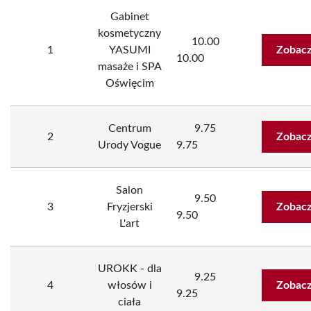
Gabinet
kosmetyczny
10.00
1
YASUMI
Zobacz
10.00
masaże i SPA
Oświęcim
Centrum
9.75
2
Zobacz
Urody Vogue
9.75
Salon
9.50
3
Fryzjerski
Zobacz
9.50
L'art
UROKK - dla
9.25
4
włosów i
Zobacz
9.25
ciała