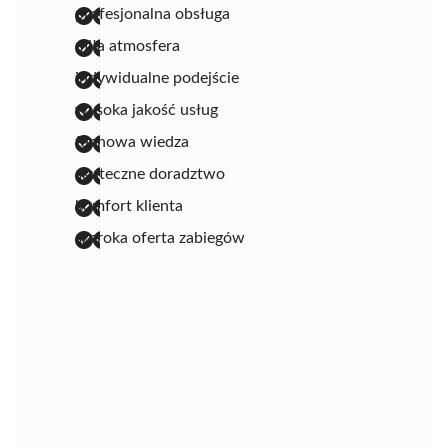
profesjonalna obsługa
miła atmosfera
indywidualne podejście
wysoka jakość usług
fachowa wiedza
skuteczne doradztwo
komfort klienta
szeroka oferta zabiegów