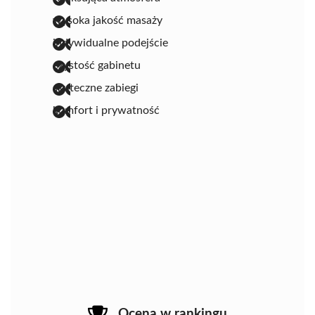
wysoka jakość masaży
indywidualne podejście
czystość gabinetu
skuteczne zabiegi
komfort i prywatność
Ocena w rankingu