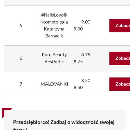
#NailsLove®
Kosmetologia
9.00
5
Zobacz
Katarzyna
9.00
Bernacik
Pure Beauty
8.75
6
Zobacz
Aesthetic
8.75
8.50
7
MALOVANKI
Zobacz
8.50
Przedsiębiorco! Zadbaj o widoczność swojej