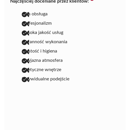
Najczęściej doceniane przez klientów:
miła obsługa
profesjonalizm
wysoka jakość usług
staranność wykonania
czystość i higiena
przyjazna atmosfera
estetyczne wnętrze
indywidualne podejście