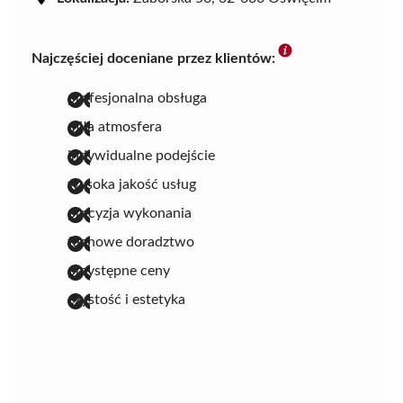
Najczęściej doceniane przez klientów:
profesjonalna obsługa
miła atmosfera
indywidualne podejście
wysoka jakość usług
precyzja wykonania
fachowe doradztwo
przystępne ceny
czystość i estetyka