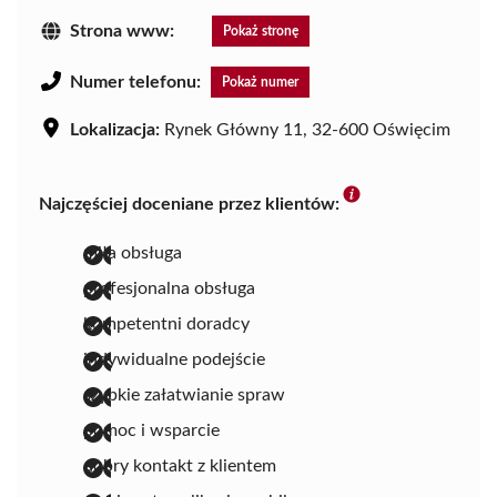
Strona www:
Pokaż stronę
Numer telefonu:
Pokaż numer
Lokalizacja:
Rynek Główny 11, 32-600 Oświęcim
Najczęściej doceniane przez klientów:
miła obsługa
profesjonalna obsługa
kompetentni doradcy
indywidualne podejście
szybkie załatwianie spraw
pomoc i wsparcie
dobry kontakt z klientem