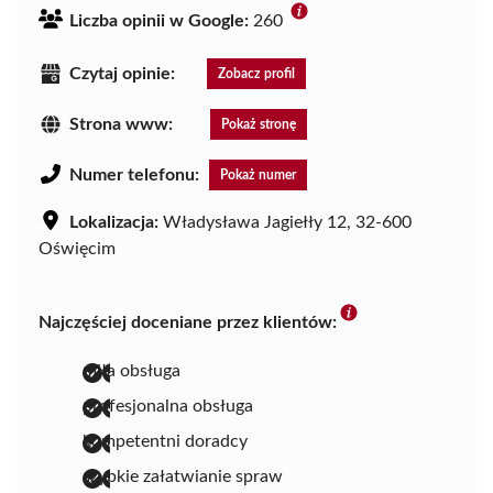
Liczba opinii w Google:
260
Czytaj opinie:
Zobacz profil
Strona www:
Pokaż stronę
Numer telefonu:
Pokaż numer
Lokalizacja:
Władysława Jagiełły 12, 32-600
Oświęcim
Najczęściej doceniane przez klientów:
miła obsługa
profesjonalna obsługa
kompetentni doradcy
szybkie załatwianie spraw