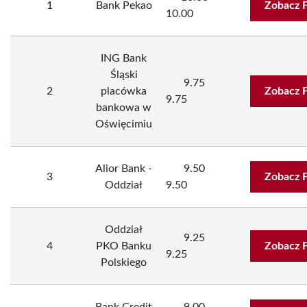
1
Bank Pekao
Zobacz 
10.00
ING Bank
Śląski
9.75
2
placówka
Zobacz 
9.75
bankowa w
Oświęcimiu
Alior Bank -
9.50
3
Zobacz 
Oddział
9.50
Oddział
9.25
4
PKO Banku
Zobacz 
9.25
Polskiego