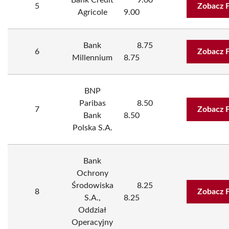
Bank Credit
9.00
5
Zobacz 
Agricole
9.00
Bank
8.75
6
Zobacz 
Millennium
8.75
BNP
Paribas
8.50
7
Zobacz 
Bank
8.50
Polska S.A.
Bank
Ochrony
Środowiska
8.25
8
Zobacz 
S.A.,
8.25
Oddział
Operacyjny