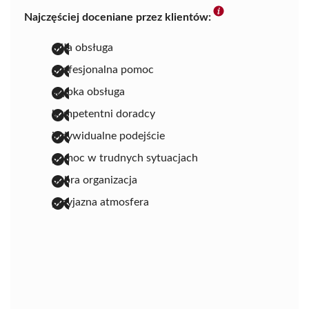
Najczęściej doceniane przez klientów:
miła obsługa
profesjonalna pomoc
szybka obsługa
kompetentni doradcy
indywidualne podejście
pomoc w trudnych sytuacjach
dobra organizacja
przyjazna atmosfera