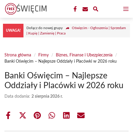
Przejdź
M
do
treści
Dołącz do nowej grupy
Oświęcim - Ogłoszenia | Sprzedam
UWAGA!
| Kupię | Zamienię | Praca
Strona główna
/
Firmy
/
Biznes, Finanse i Ubezpieczenia
/
Banki Oświęcim – Najlepsze Oddziały i Placówki w 2026 roku
Banki Oświęcim – Najlepsze
Oddziały i Placówki w 2026 roku
Data dodania:
2 sierpnia 2026 r.
Share
Share
Share
Share
Share
Share
on
on
on
on
on
on
Facebook
X
Pinterest
WhatsApp
LinkedIn
Email
(Twitter)