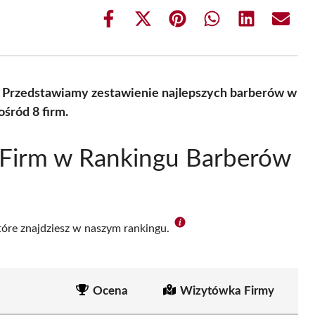
Share
Share
Share
Share
Share
Share
on
on
on
on
on
on
Facebook
X
Pinterest
WhatsApp
LinkedIn
Email
(Twitter)
? Przedstawiamy zestawienie najlepszych barberów w
śród 8 firm.
 Firm w Rankingu Barberów
które znajdziesz w naszym rankingu.
Ocena
Wizytówka Firmy