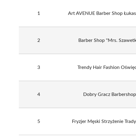
1
Art AVENUE Barber Shop Łukas
2
Barber Shop "Mrs. Szawet
3
Trendy Hair Fashion Oświę
4
Dobry Gracz Barbershop
5
Fryzjer Męski Strzyżenie Trad