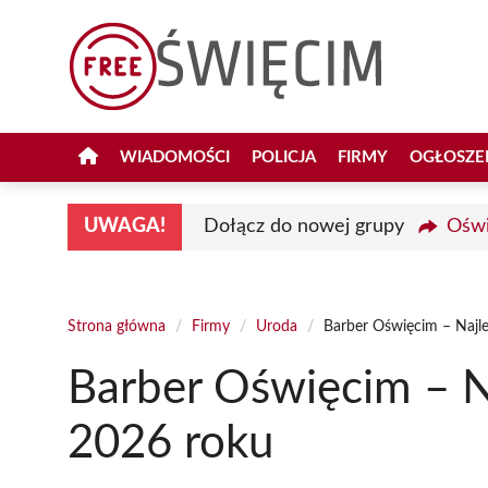
Przejdź
do
treści
WIADOMOŚCI
POLICJA
FIRMY
OGŁOSZE
UWAGA!
Dołącz do nowej grupy
Oświ
Strona główna
/
Firmy
/
Uroda
/
Barber Oświęcim – Najl
Barber Oświęcim – N
2026 roku