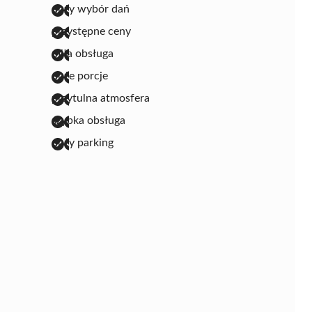
duży wybór dań
przystępne ceny
miła obsługa
duże porcje
przytulna atmosfera
szybka obsługa
duży parking