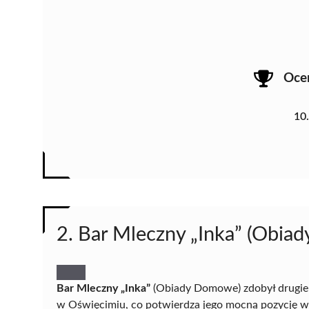
Oce
10
2. Bar Mleczny „Inka” (Obi
Bar Mleczny „Inka”
(Obiady Domowe) zdobył drugie m
w Oświęcimiu, co potwierdza jego mocną pozycję w