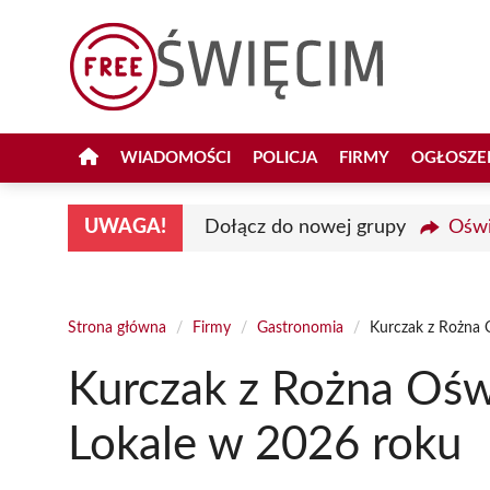
Przejdź
do
treści
WIADOMOŚCI
POLICJA
FIRMY
OGŁOSZE
UWAGA!
Dołącz do nowej grupy
Oświ
Strona główna
/
Firmy
/
Gastronomia
/
Kurczak z Rożna 
Kurczak z Rożna Ośw
Lokale w 2026 roku