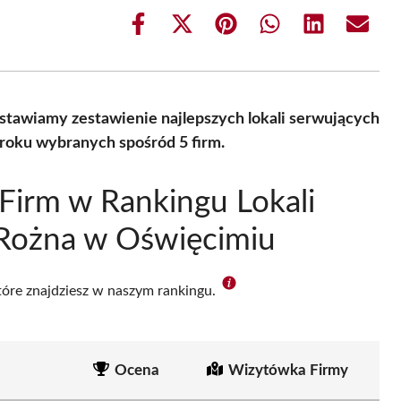
Share
Share
Share
Share
Share
Share
on
on
on
on
on
on
Facebook
X
Pinterest
WhatsApp
LinkedIn
Email
(Twitter)
stawiamy zestawienie najlepszych lokali serwujących
roku wybranych spośród 5 firm.
Firm w Rankingu Lokali
 Rożna w Oświęcimiu
które znajdziesz w naszym rankingu.
Ocena
Wizytówka Firmy