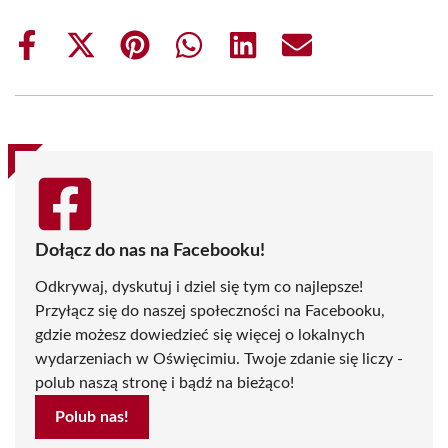
Share
Share
Share
Share
Share
Share
on
on
on
on
on
on
Facebook
X
Pinterest
WhatsApp
LinkedIn
Email
(Twitter)
Dołącz do nas na Facebooku!
Odkrywaj, dyskutuj i dziel się tym co najlepsze!
Przyłącz się do naszej społeczności na Facebooku,
gdzie możesz dowiedzieć się więcej o lokalnych
wydarzeniach w Oświęcimiu. Twoje zdanie się liczy -
polub naszą stronę i bądź na bieżąco!
Polub nas!