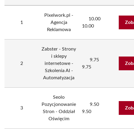
Pixelwork.pl -
10.00
1
Agencja
Zob
10.00
Reklamowa
Zabster - Strony
i sklepy
9.75
2
internetowe -
Zob
9.75
Szkolenia AI -
Automatyzacja
Seolo
Pozycjonowanie
9.50
3
Zob
Stron - Oddział
9.50
Oświęcim