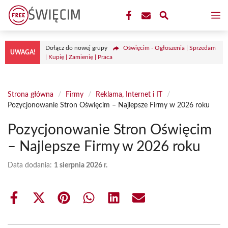
Przejdź
M
do
treści
Dołącz do nowej grupy
Oświęcim - Ogłoszenia | Sprzedam
UWAGA!
| Kupię | Zamienię | Praca
Strona główna
/
Firmy
/
Reklama, Internet i IT
/
Pozycjonowanie Stron Oświęcim – Najlepsze Firmy w 2026 roku
Pozycjonowanie Stron Oświęcim
– Najlepsze Firmy w 2026 roku
Data dodania:
1 sierpnia 2026 r.
Share
Share
Share
Share
Share
Share
on
on
on
on
on
on
Facebook
X
Pinterest
WhatsApp
LinkedIn
Email
(Twitter)