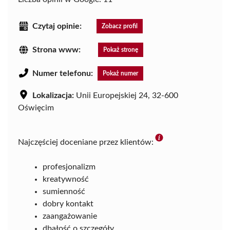
Czytaj opinie:
Zobacz profil
Strona www:
Pokaż stronę
Numer telefonu:
Pokaż numer
Lokalizacja:
Unii Europejskiej 24, 32-600
Oświęcim
Najczęściej doceniane przez klientów:
profesjonalizm
kreatywność
sumienność
dobry kontakt
zaangażowanie
dbałość o szczegóły