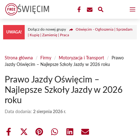
Przejdź
M
do
treści
Dołącz do nowej grupy
Oświęcim - Ogłoszenia | Sprzedam
UWAGA!
| Kupię | Zamienię | Praca
Strona główna
/
Firmy
/
Motoryzacja i Transport
/
Prawo
Jazdy Oświęcim – Najlepsze Szkoły Jazdy w 2026 roku
Prawo Jazdy Oświęcim –
Najlepsze Szkoły Jazdy w 2026
roku
Data dodania:
2 sierpnia 2026 r.
Share
Share
Share
Share
Share
Share
on
on
on
on
on
on