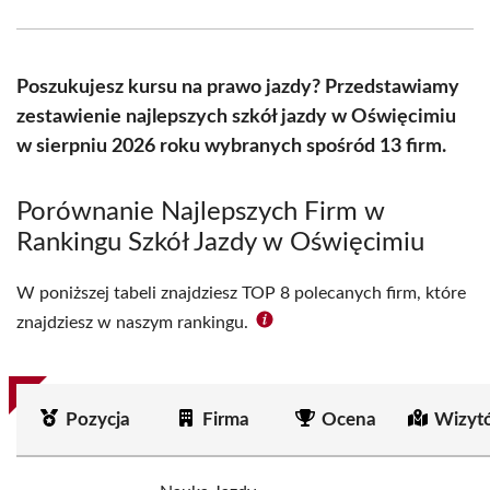
Facebook
X
Pinterest
WhatsApp
LinkedIn
Email
(Twitter)
Poszukujesz kursu na prawo jazdy? Przedstawiamy
zestawienie najlepszych szkół jazdy w Oświęcimiu
w sierpniu 2026 roku wybranych spośród 13 firm.
Porównanie Najlepszych Firm w
Rankingu Szkół Jazdy w Oświęcimiu
W poniższej tabeli znajdziesz TOP 8 polecanych firm, które
znajdziesz w naszym rankingu.
Pozycja
Firma
Ocena
Wizyt