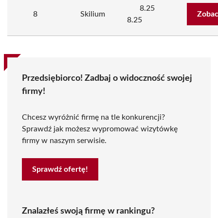
8.25
8
Skilium
Zobac
8.25
Przedsiębiorco! Zadbaj o widoczność swojej
firmy!
Chcesz wyróżnić firmę na tle konkurencji?
Sprawdź jak możesz wypromować wizytówkę
firmy w naszym serwisie.
Sprawdź ofertę!
Znalazłeś swoją firmę w rankingu?