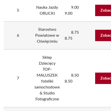
Nauka Jazdy
9.00
5
Zobac
ORLICKI
9.00
Starostwo
8.75
6
Powiatowe w
Zobac
8.75
Oświęcimiu
Sklep
Dziecięcy
TOP-
MALUSZEK
8.50
7
Zobac
foteliki
8.50
samochodowe
& Studio
Fotograficzne