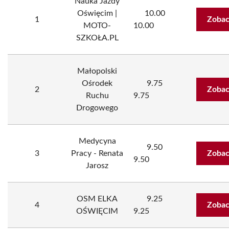
Nauka Jazdy
Oświęcim |
10.00
1
Zobac
MOTO-
10.00
SZKOŁA.PL
Małopolski
Ośrodek
9.75
2
Zobac
Ruchu
9.75
Drogowego
Medycyna
9.50
3
Pracy - Renata
Zobac
9.50
Jarosz
OSM ELKA
9.25
4
Zobac
OŚWIĘCIM
9.25