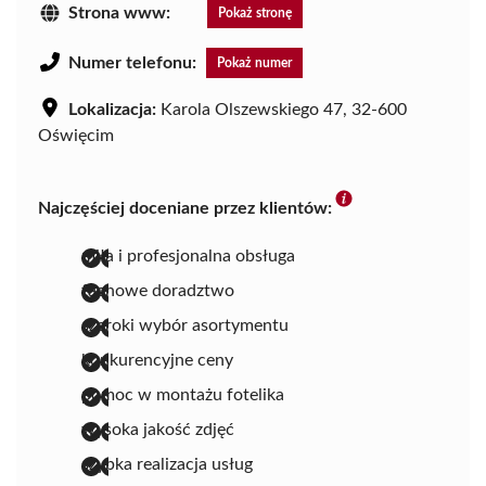
Strona www:
Pokaż stronę
Numer telefonu:
Pokaż numer
Lokalizacja:
Karola Olszewskiego 47, 32-600
Oświęcim
Najczęściej doceniane przez klientów:
miła i profesjonalna obsługa
fachowe doradztwo
szeroki wybór asortymentu
konkurencyjne ceny
pomoc w montażu fotelika
wysoka jakość zdjęć
szybka realizacja usług