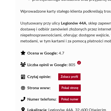
Wprowadzone karty stałego klienta podkreślają tros
Usytuowany przy ulicy
Legionów 44A
, sklep zapew
dostawę i odbiór zamówień złożonych przez internet
niepełnosprawnościami, oferując dostępne wejście, t
metodami, w tym kartami i za pomocą płatności mo
Ocena w Google:
4.7
Liczba opinii w Google:
805
Czytaj opinie:
Zobacz profil
Strona www:
Pokaż stronę
Numer telefonu:
Pokaż numer
Lokalizacja:
Legionów 44A, 32-600 Oświęcim