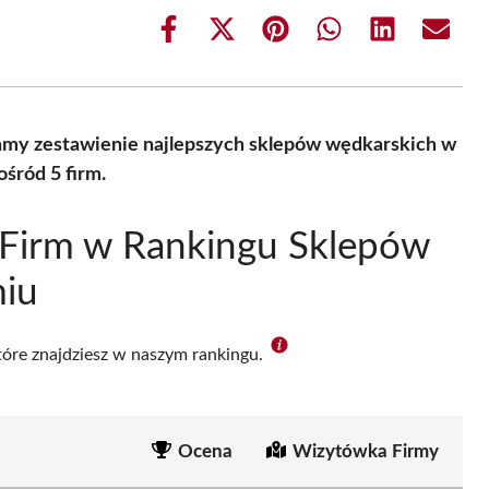
Share
Share
Share
Share
Share
Share
on
on
on
on
on
on
Facebook
X
Pinterest
WhatsApp
LinkedIn
Email
(Twitter)
amy zestawienie najlepszych sklepów wędkarskich w
śród 5 firm.
 Firm w Rankingu Sklepów
iu
które znajdziesz w naszym rankingu.
Ocena
Wizytówka Firmy