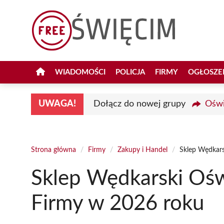
Przejdź
do
treści
WIADOMOŚCI
POLICJA
FIRMY
OGŁOSZE
UWAGA!
Dołącz do nowej grupy
Oświ
Strona główna
/
Firmy
/
Zakupy i Handel
/
Sklep Wędkars
Sklep Wędkarski Ośw
Firmy w 2026 roku