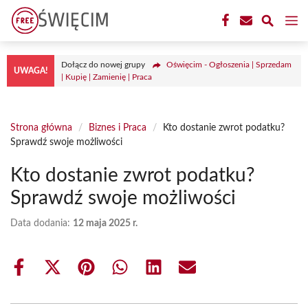
Przejdź
M
do
treści
Dołącz do nowej grupy
Oświęcim - Ogłoszenia | Sprzedam
UWAGA!
| Kupię | Zamienię | Praca
Strona główna
/
Biznes i Praca
/
Kto dostanie zwrot podatku?
Sprawdź swoje możliwości
Kto dostanie zwrot podatku?
Sprawdź swoje możliwości
Data dodania:
12 maja 2025 r.
Share
Share
Share
Share
Share
Share
on
on
on
on
on
on
Facebook
X
Pinterest
WhatsApp
LinkedIn
Email
(Twitter)