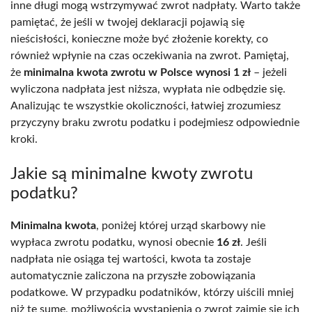
inne długi mogą wstrzymywać zwrot nadpłaty. Warto także
pamiętać, że jeśli w twojej deklaracji pojawią się
nieścisłości, konieczne może być złożenie korekty, co
również wpłynie na czas oczekiwania na zwrot. Pamiętaj,
że
minimalna kwota zwrotu w Polsce wynosi 1 zł
– jeżeli
wyliczona nadpłata jest niższa, wypłata nie odbędzie się.
Analizując te wszystkie okoliczności, łatwiej zrozumiesz
przyczyny braku zwrotu podatku i podejmiesz odpowiednie
kroki.
Jakie są minimalne kwoty zwrotu
podatku?
Minimalna kwota
, poniżej której urząd skarbowy nie
wypłaca zwrotu podatku, wynosi obecnie
16 zł
. Jeśli
nadpłata nie osiąga tej wartości, kwota ta zostaje
automatycznie zaliczona na przyszłe zobowiązania
podatkowe. W przypadku podatników, którzy uiścili mniej
niż tę sumę, możliwością wystąpienia o zwrot zajmie się ich