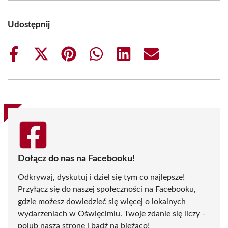
Udostępnij
Share
Share
Share
Share
Share
Share
on
on
on
on
on
on
Facebook
X
Pinterest
WhatsApp
LinkedIn
Email
(Twitter)
Dołącz do nas na Facebooku!
Odkrywaj, dyskutuj i dziel się tym co najlepsze!
Przyłącz się do naszej społeczności na Facebooku,
gdzie możesz dowiedzieć się więcej o lokalnych
wydarzeniach w Oświęcimiu. Twoje zdanie się liczy -
polub naszą stronę i bądź na bieżąco!