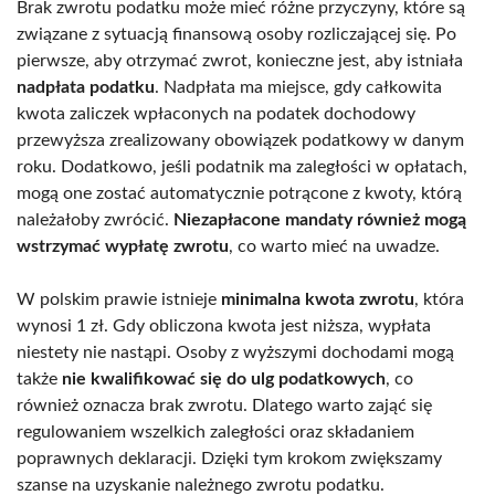
Brak zwrotu podatku może mieć różne przyczyny, które są
związane z sytuacją finansową osoby rozliczającej się. Po
pierwsze, aby otrzymać zwrot, konieczne jest, aby istniała
nadpłata podatku
. Nadpłata ma miejsce, gdy całkowita
kwota zaliczek wpłaconych na podatek dochodowy
przewyższa zrealizowany obowiązek podatkowy w danym
roku. Dodatkowo, jeśli podatnik ma zaległości w opłatach,
mogą one zostać automatycznie potrącone z kwoty, którą
należałoby zwrócić.
Niezapłacone mandaty również mogą
wstrzymać wypłatę zwrotu
, co warto mieć na uwadze.
W polskim prawie istnieje
minimalna kwota zwrotu
, która
wynosi 1 zł. Gdy obliczona kwota jest niższa, wypłata
niestety nie nastąpi. Osoby z wyższymi dochodami mogą
także
nie kwalifikować się do ulg podatkowych
, co
również oznacza brak zwrotu. Dlatego warto zająć się
regulowaniem wszelkich zaległości oraz składaniem
poprawnych deklaracji. Dzięki tym krokom zwiększamy
szanse na uzyskanie należnego zwrotu podatku.