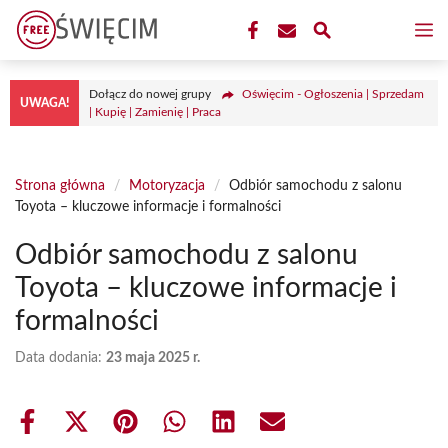
Przejdź
M
do
treści
Dołącz do nowej grupy
Oświęcim - Ogłoszenia | Sprzedam
UWAGA!
| Kupię | Zamienię | Praca
Strona główna
/
Motoryzacja
/
Odbiór samochodu z salonu
Toyota – kluczowe informacje i formalności
Odbiór samochodu z salonu
Toyota – kluczowe informacje i
formalności
Data dodania:
23 maja 2025 r.
Share
Share
Share
Share
Share
Share
on
on
on
on
on
on