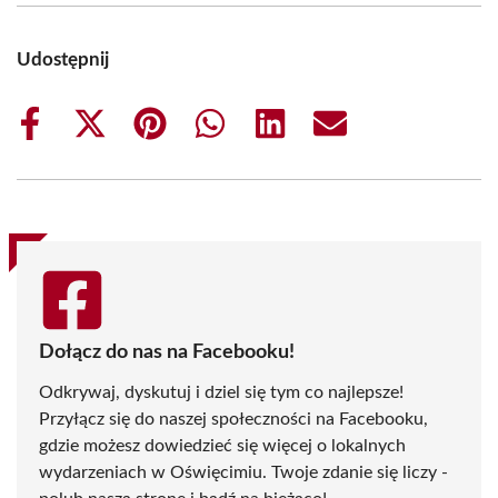
Udostępnij
Share
Share
Share
Share
Share
Share
on
on
on
on
on
on
Facebook
X
Pinterest
WhatsApp
LinkedIn
Email
(Twitter)
Dołącz do nas na Facebooku!
Odkrywaj, dyskutuj i dziel się tym co najlepsze!
Przyłącz się do naszej społeczności na Facebooku,
gdzie możesz dowiedzieć się więcej o lokalnych
wydarzeniach w Oświęcimiu. Twoje zdanie się liczy -