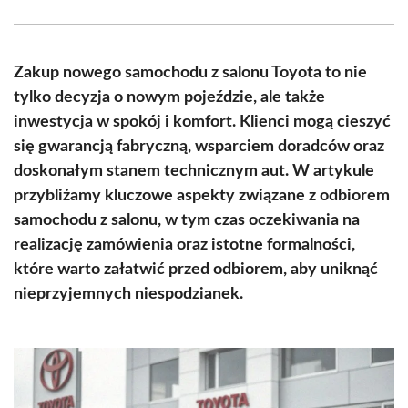
Facebook
X
Pinterest
WhatsApp
LinkedIn
Email
(Twitter)
Zakup nowego samochodu z salonu Toyota to nie
tylko decyzja o nowym pojeździe, ale także
inwestycja w spokój i komfort. Klienci mogą cieszyć
się gwarancją fabryczną, wsparciem doradców oraz
doskonałym stanem technicznym aut. W artykule
przybliżamy kluczowe aspekty związane z odbiorem
samochodu z salonu, w tym czas oczekiwania na
realizację zamówienia oraz istotne formalności,
które warto załatwić przed odbiorem, aby uniknąć
nieprzyjemnych niespodzianek.