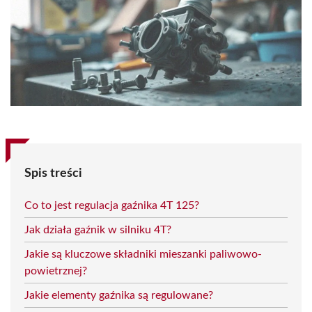
Spis treści
Co to jest regulacja gaźnika 4T 125?
Jak działa gaźnik w silniku 4T?
Jakie są kluczowe składniki mieszanki paliwowo-
powietrznej?
Jakie elementy gaźnika są regulowane?