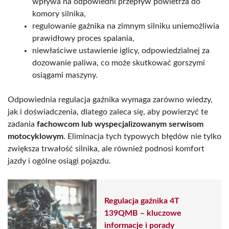
wpływa na odpowiedni przepływ powietrza do
komory silnika,
regulowanie gaźnika na zimnym silniku uniemożliwia
prawidłowy proces spalania,
niewłaściwe ustawienie iglicy, odpowiedzialnej za
dozowanie paliwa, co może skutkować gorszymi
osiągami maszyny.
Odpowiednia regulacja gaźnika wymaga zarówno wiedzy,
jak i doświadczenia, dlatego zaleca się, aby powierzyć te
zadania
fachowcom lub wyspecjalizowanym serwisom
motocyklowym
. Eliminacja tych typowych błędów nie tylko
zwiększa trwałość silnika, ale również podnosi komfort
jazdy i ogólne osiągi pojazdu.
Regulacja gaźnika 4T
139QMB – kluczowe
informacje i porady