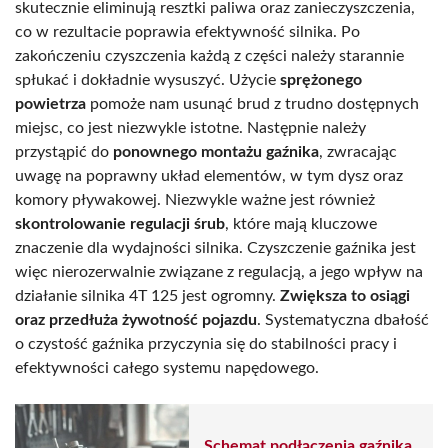
skutecznie eliminują resztki paliwa oraz zanieczyszczenia,
co w rezultacie poprawia efektywność silnika. Po
zakończeniu czyszczenia każdą z części należy starannie
spłukać i dokładnie wysuszyć. Użycie
sprężonego
powietrza
pomoże nam usunąć brud z trudno dostępnych
miejsc, co jest niezwykle istotne. Następnie należy
przystąpić do
ponownego montażu gaźnika
, zwracając
uwagę na poprawny układ elementów, w tym dysz oraz
komory pływakowej. Niezwykle ważne jest również
skontrolowanie regulacji śrub
, które mają kluczowe
znaczenie dla wydajności silnika. Czyszczenie gaźnika jest
więc nierozerwalnie związane z regulacją, a jego wpływ na
działanie silnika 4T 125 jest ogromny.
Zwiększa to osiągi
oraz przedłuża żywotność pojazdu
. Systematyczna dbałość
o czystość gaźnika przyczynia się do stabilności pracy i
efektywności całego systemu napędowego.
Schemat podłączenia gaźnika