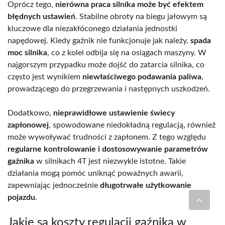
Oprócz tego,
nierówna praca silnika może być efektem
błędnych ustawień
. Stabilne obroty na biegu jałowym są
kluczowe dla niezakłóconego działania jednostki
napędowej. Kiedy gaźnik nie funkcjonuje jak należy,
spada
moc silnika
, co z kolei odbija się na osiągach maszyny. W
najgorszym przypadku może dojść do zatarcia silnika, co
często jest wynikiem
niewłaściwego podawania paliwa
,
prowadzącego do przegrzewania i następnych uszkodzeń.
Dodatkowo,
nieprawidłowe ustawienie świecy
zapłonowej
, spowodowane niedokładną regulacją, również
może wywoływać trudności z zapłonem. Z tego względu
regularne kontrolowanie i dostosowywanie parametrów
gaźnika
w silnikach 4T jest niezwykle istotne. Takie
działania mogą pomóc uniknąć poważnych awarii,
zapewniając jednocześnie
długotrwałe użytkowanie
pojazdu
.
Jakie są koszty regulacji gaźnika w