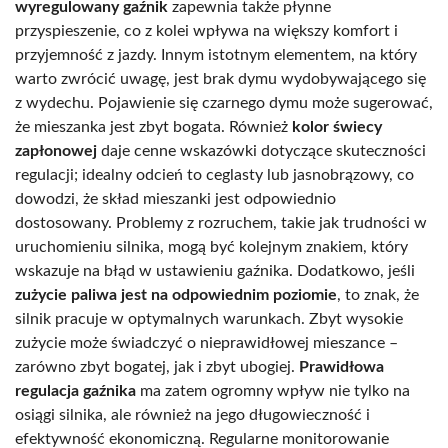
wyregulowany gaźnik
zapewnia także płynne
przyspieszenie, co z kolei wpływa na większy komfort i
przyjemność z jazdy. Innym istotnym elementem, na który
warto zwrócić uwagę, jest brak dymu wydobywającego się
z wydechu. Pojawienie się czarnego dymu może sugerować,
że mieszanka jest zbyt bogata. Również
kolor świecy
zapłonowej
daje cenne wskazówki dotyczące skuteczności
regulacji; idealny odcień to ceglasty lub jasnobrązowy, co
dowodzi, że skład mieszanki jest odpowiednio
dostosowany. Problemy z rozruchem, takie jak trudności w
uruchomieniu silnika, mogą być kolejnym znakiem, który
wskazuje na błąd w ustawieniu gaźnika. Dodatkowo, jeśli
zużycie paliwa jest na odpowiednim poziomie
, to znak, że
silnik pracuje w optymalnych warunkach. Zbyt wysokie
zużycie może świadczyć o nieprawidłowej mieszance –
zarówno zbyt bogatej, jak i zbyt ubogiej.
Prawidłowa
regulacja gaźnika
ma zatem ogromny wpływ nie tylko na
osiągi silnika, ale również na jego długowieczność i
efektywność ekonomiczną. Regularne monitorowanie