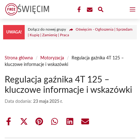
Przejdź
M
do
treści
Dołącz do nowej grupy
Oświęcim - Ogłoszenia | Sprzedam
UWAGA!
| Kupię | Zamienię | Praca
Strona główna
/
Motoryzacja
/
Regulacja gaźnika 4T 125 –
kluczowe informacje i wskazówki
Regulacja gaźnika 4T 125 –
kluczowe informacje i wskazówki
Data dodania:
23 maja 2025 r.
Share
Share
Share
Share
Share
Share
on
on
on
on
on
on
Facebook
X
Pinterest
WhatsApp
LinkedIn
Email
(Twitter)