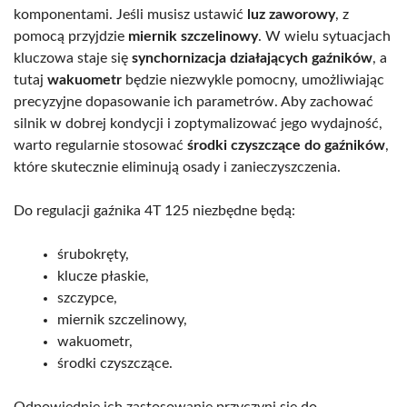
komponentami. Jeśli musisz ustawić
luz zaworowy
, z
pomocą przyjdzie
miernik szczelinowy
. W wielu sytuacjach
kluczowa staje się
synchornizacja działających gaźników
, a
tutaj
wakuometr
będzie niezwykle pomocny, umożliwiając
precyzyjne dopasowanie ich parametrów. Aby zachować
silnik w dobrej kondycji i zoptymalizować jego wydajność,
warto regularnie stosować
środki czyszczące do gaźników
,
które skutecznie eliminują osady i zanieczyszczenia.
Do regulacji gaźnika 4T 125 niezbędne będą:
śrubokręty,
klucze płaskie,
szczypce,
miernik szczelinowy,
wakuometr,
środki czyszczące.
Odpowiednie ich zastosowanie przyczyni się do