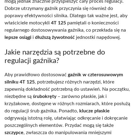
mogą jednak znacznie przyspieszyć cały proces regulacji.
Dobrze utrzymany gaźnik przyczynia się również do
poprawy efektywności silnika. Dlatego tak ważne jest, aby
właściciele motocykli
4T 125
pamiętali o konieczności
regularnego dostosowywania gaźnika, co przekłada się na
lepsze osiągi
i
dłuższą żywotność
jednostki napędowej.
Jakie narzędzia są potrzebne do
regulacji gaźnika?
Aby prawidłowo dostosować
gaźnik w czterosuwowym
silniku 4T 125
, potrzebujesz różnych narzędzi, które
zapewnią dokładność potrzebną do ustawień. Na początku,
niezbędne są
śrubokręty
– zarówno płaskie, jak i
krzyżakowe, dostępne w różnych rozmiarach, które posłużą
do regulacji śrub gaźnika. Ponadto,
klucze płaskie
odgrywają istotną rolę, ułatwiając odkręcanie i dokręcanie
poszczególnych elementów. Przydać mogą się także
szczypce
, zwłaszcza do manipulowania mniejszymi