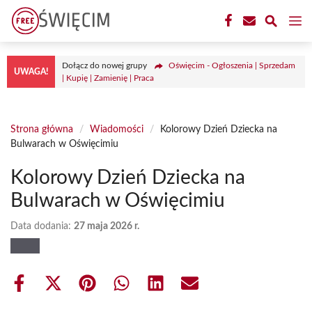
Przejdź
M
do
treści
Dołącz do nowej grupy
Oświęcim - Ogłoszenia | Sprzedam
UWAGA!
| Kupię | Zamienię | Praca
Strona główna
/
Wiadomości
/
Kolorowy Dzień Dziecka na
Bulwarach w Oświęcimiu
Kolorowy Dzień Dziecka na
Bulwarach w Oświęcimiu
Data dodania:
27 maja 2026 r.
Share
Share
Share
Share
Share
Share
on
on
on
on
on
on
Facebook
X
Pinterest
WhatsApp
LinkedIn
Email