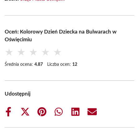
Oceń: Kolorowy Dzień Dziecka na Bulwarach w
Oświęcimiu
★
★
★
★
★
Średnia ocena:
4.87
Liczba ocen:
12
Udostępnij
Share
Share
Share
Share
Share
Share
on
on
on
on
on
on
Facebook
X
Pinterest
WhatsApp
LinkedIn
Email
(Twitter)