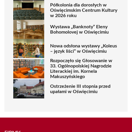
Półkolonia dla dorosłych w
Oświęcimskim Centrum Kultury
w 2026 roku
Wystawa „Banknoty” Eleny
Bohomolovej w Oświęcimiu
Nowa odsłona wystawy „Koleus
– język liści” w Oświęcimiu
Rozpoczęło się Głosowanie w
33. Ogólnopolskiej Nagrodzie
Literackiej im. Kornela
Makuszyńskiego
Ostrzeżenie III stopnia przed
upałami w Oświęcimiu