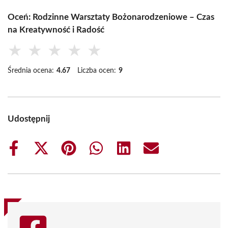
Oceń: Rodzinne Warsztaty Bożonarodzeniowe – Czas
na Kreatywność i Radość
★
★
★
★
★
Średnia ocena:
4.67
Liczba ocen:
9
Udostępnij
Share
Share
Share
Share
Share
Share
on
on
on
on
on
on
Facebook
X
Pinterest
WhatsApp
LinkedIn
Email
(Twitter)