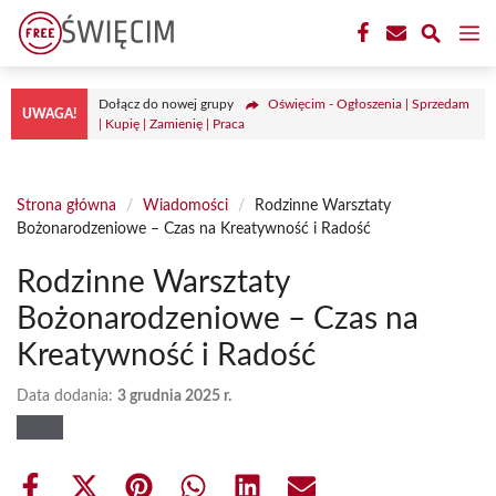
Przejdź
M
do
treści
Dołącz do nowej grupy
Oświęcim - Ogłoszenia | Sprzedam
UWAGA!
| Kupię | Zamienię | Praca
Strona główna
/
Wiadomości
/
Rodzinne Warsztaty
Bożonarodzeniowe – Czas na Kreatywność i Radość
Rodzinne Warsztaty
Bożonarodzeniowe – Czas na
Kreatywność i Radość
Data dodania:
3 grudnia 2025 r.
Share
Share
Share
Share
Share
Share