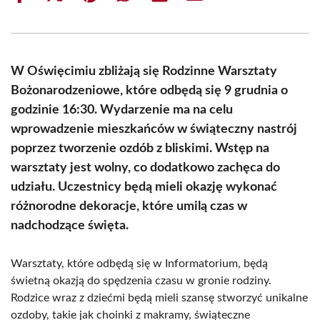
on
on
on
on
on
on
Facebook
X
Pinterest
WhatsApp
LinkedIn
Email
(Twitter)
W Oświęcimiu zbliżają się Rodzinne Warsztaty
Bożonarodzeniowe, które odbędą się 9 grudnia o
godzinie 16:30. Wydarzenie ma na celu
wprowadzenie mieszkańców w świąteczny nastrój
poprzez tworzenie ozdób z bliskimi. Wstęp na
warsztaty jest wolny, co dodatkowo zachęca do
udziału. Uczestnicy będą mieli okazję wykonać
różnorodne dekoracje, które umilą czas w
nadchodzące święta.
Warsztaty, które odbędą się w Informatorium, będą
świetną okazją do spędzenia czasu w gronie rodziny.
Rodzice wraz z dziećmi będą mieli szansę stworzyć unikalne
ozdoby, takie jak choinki z makramy, świąteczne