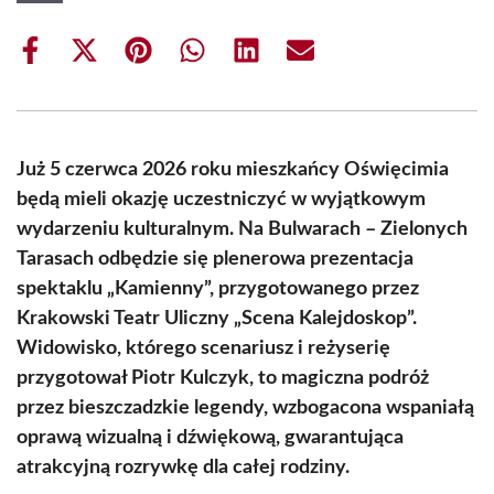
Share
Share
Share
Share
Share
Share
on
on
on
on
on
on
Facebook
X
Pinterest
WhatsApp
LinkedIn
Email
(Twitter)
Już 5 czerwca 2026 roku mieszkańcy Oświęcimia
będą mieli okazję uczestniczyć w wyjątkowym
wydarzeniu kulturalnym. Na Bulwarach – Zielonych
Tarasach odbędzie się plenerowa prezentacja
spektaklu „Kamienny”, przygotowanego przez
Krakowski Teatr Uliczny „Scena Kalejdoskop”.
Widowisko, którego scenariusz i reżyserię
przygotował Piotr Kulczyk, to magiczna podróż
przez bieszczadzkie legendy, wzbogacona wspaniałą
oprawą wizualną i dźwiękową, gwarantująca
atrakcyjną rozrywkę dla całej rodziny.