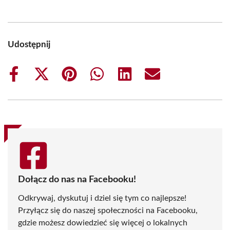
Udostępnij
Share
Share
Share
Share
Share
Share
on
on
on
on
on
on
Facebook
X
Pinterest
WhatsApp
LinkedIn
Email
(Twitter)
Dołącz do nas na Facebooku!
Odkrywaj, dyskutuj i dziel się tym co najlepsze!
Przyłącz się do naszej społeczności na Facebooku,
gdzie możesz dowiedzieć się więcej o lokalnych