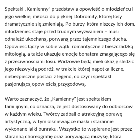
Spektakl „Kamienny” przedstawia opowieść o młodzieńcu i
jego wielkiej miłości do pięknej Dobromiły, której losy
dramatycznie się zmieniają. Po burzy, która niszczy ich dom,
młodzieniec staje przed trudnym wyzwaniem – musi
odnaleźć ukochaną, porwaną przez tajemniczego ducha.
Opowieść łączy w sobie wątki romantyczne z bieszczadzką
mitologią, a także ukazuje emocje bohatera zmagającego się
z przeciwnościami losu. Widzowie będą mieli okazję śledzić
jego niezwykłą podróż, w trakcie której napotka liczne,
niebezpieczne postaci z legend, co czyni spektakl
pasjonującą opowieścią przygodową.
Warto zaznaczyć, że „Kamienny” jest spektaklem
familijnym, co oznacza, że jest dostosowany do odbiorców
w każdym wieku. Twórcy zadbali o atrakcyjną oprawę
artystyczną, w tym olśniewające maski i starannie
wykonane lalki bunraku. Wszystko to wspierane jest przez
staranną choreografię oraz porywającą muzykę, która