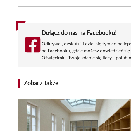
Facebook
X
Pinterest
WhatsApp
LinkedIn
(Twitter)
Dołącz do nas na Facebooku!
Odkrywaj, dyskutuj i dziel się tym co najlep
na Facebooku, gdzie możesz dowiedzieć się
Oświęcimiu. Twoje zdanie się liczy - polub n
Zobacz Także