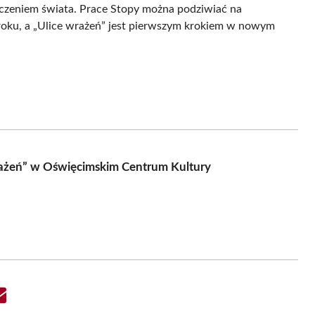
dczeniem świata. Prace Stopy można podziwiać na
oku, a „Ulice wrażeń” jest pierwszym krokiem w nowym
rażeń” w Oświęcimskim Centrum Kultury
Share
on