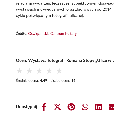
relacjami wydarzeń, lecz raczej subiektywnym doświa
wystawach indywidualnych oraz zbiorowych od 2014 r
cyklu poświęconym fotografii ulicznej.
Źródło:
Oświęcimskie Centrum Kultury
Oceń: Wystawa fotografii Romana Stopy „Ulice w
★
★
★
★
★
Średnia ocena:
4.49
Liczba ocen:
16
Udostępnij
Share
Share
Share
Share
Share
on
on
on
on
on