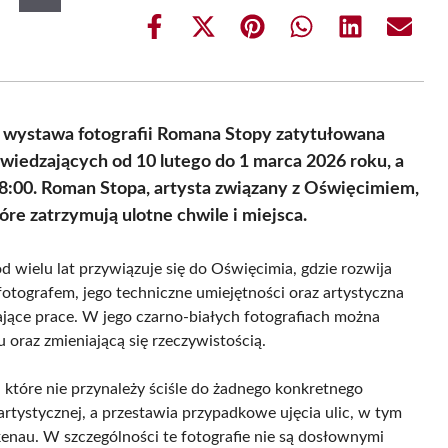
Share
Share
Share
Share
Share
Share
on
on
on
on
on
on
Facebook
X
Pinterest
WhatsApp
LinkedIn
Email
(Twitter)
wystawa fotografii Romana Stopy zatytułowana
zwiedzających od 10 lutego do 1 marca 2026 roku, a
 18:00. Roman Stopa, artysta związany z Oświęcimiem,
re zatrzymują ulotne chwile i miejsca.
ielu lat przywiązuje się do Oświęcimia, gdzie rozwija
fotografem, jego techniczne umiejętności oraz artystyczna
ające prace. W jego czarno-białych fotografiach można
u oraz zmieniającą się rzeczywistością.
które nie przynależy ściśle do żadnego konkretnego
 artystycznej, a przestawia przypadkowe ujęcia ulic, w tym
enau. W szczególności te fotografie nie są dosłownymi