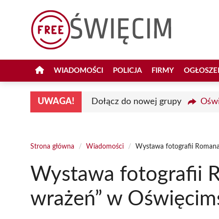
Przejdź
do
treści
WIADOMOŚCI
POLICJA
FIRMY
OGŁOSZE
UWAGA!
Dołącz do nowej grupy
Oświ
Strona główna
/
Wiadomości
/
Wystawa fotografii Romana
Wystawa fotografii 
wrażeń” w Oświęcim