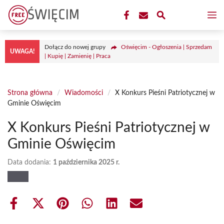
Przejdź
M
do
treści
Dołącz do nowej grupy
Oświęcim - Ogłoszenia | Sprzedam
UWAGA!
| Kupię | Zamienię | Praca
Strona główna
/
Wiadomości
/
X Konkurs Pieśni Patriotycznej w
Gminie Oświęcim
X Konkurs Pieśni Patriotycznej w
Gminie Oświęcim
Data dodania:
1 października 2025 r.
Share
Share
Share
Share
Share
Share
on
on
on
on
on
on
Facebook
X
Pinterest
WhatsApp
LinkedIn
Email