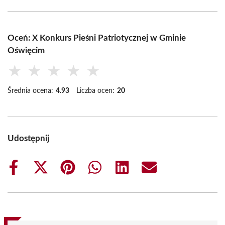
Oceń: X Konkurs Pieśni Patriotycznej w Gminie
Oświęcim
★
★
★
★
★
Średnia ocena:
4.93
Liczba ocen:
20
Udostępnij
Share
Share
Share
Share
Share
Share
on
on
on
on
on
on
Facebook
X
Pinterest
WhatsApp
LinkedIn
Email
(Twitter)