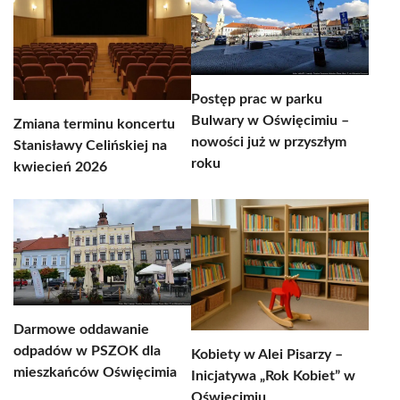
Postęp prac w parku
Bulwary w Oświęcimiu –
Zmiana terminu koncertu
nowości już w przyszłym
Stanisławy Celińskiej na
roku
kwiecień 2026
Darmowe oddawanie
odpadów w PSZOK dla
Kobiety w Alei Pisarzy –
mieszkańców Oświęcimia
Inicjatywa „Rok Kobiet” w
Oświęcimiu