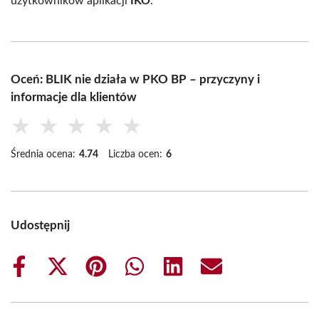
użytkowników aplikacji
IKO
.
Oceń: BLIK nie działa w PKO BP – przyczyny i
informacje dla klientów
★
★
★
★
★
Średnia ocena:
4.74
Liczba ocen:
6
Udostępnij
Share
Share
Share
Share
Share
Share
on
on
on
on
on
on
Facebook
X
Pinterest
WhatsApp
LinkedIn
Email
(Twitter)