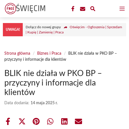
Przejdź
M
do
treści
Dołącz do nowej grupy
Oświęcim - Ogłoszenia | Sprzedam
UWAGA!
| Kupię | Zamienię | Praca
Strona główna
/
Biznes i Praca
/
BLIK nie działa w PKO BP –
przyczyny i informacje dla klientów
BLIK nie działa w PKO BP –
przyczyny i informacje dla
klientów
Data dodania:
14 maja 2025 r.
Share
Share
Share
Share
Share
Share
on
on
on
on
on
on