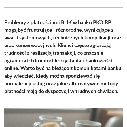
Facebook
X
Pinterest
WhatsApp
LinkedIn
Email
(Twitter)
Problemy z płatnościami BLIK w banku PKO BP
mogą być frustrujące i różnorodne, wynikające z
awarii systemowych, technicznych komplikacji oraz
prac konserwacyjnych. Klienci często zgłaszają
trudności z realizacją transakcji, co znacznie
ogranicza ich komfort korzystania z bankowości
online. Warto być na bieżąco z komunikatami banku,
aby wiedzieć, kiedy można spodziewać się
normalizacji usług oraz jakie alternatywne metody
płatności mają do dyspozycji w trudnych chwilach.