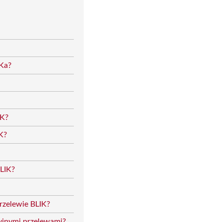
IKa?
IK?
K?
LIK?
przelewie BLIK?
cyjnymi przelewami?