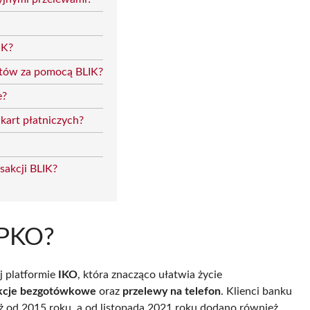
IK?
tów za pomocą BLIK?
e?
kart płatniczych?
sakcji BLIK?
K PKO?
 platformie
IKO
, która znacząco ułatwia życie
akcje bezgotówkowe
oraz
przelewy na telefon
. Klienci banku
ż od 2015 roku, a od listopada 2021 roku dodano również