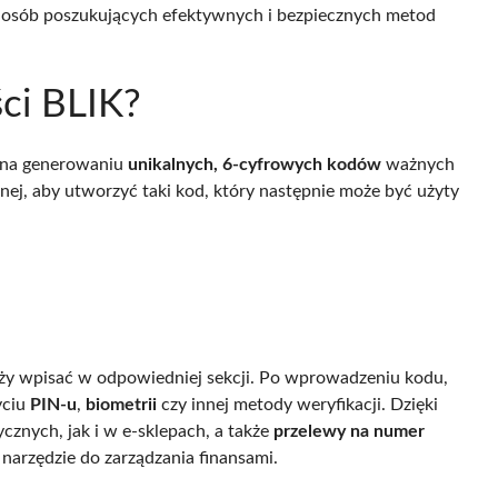
d osób poszukujących efektywnych i bezpiecznych metod
ści BLIK?
ę na generowaniu
unikalnych, 6-cyfrowych kodów
ważnych
lnej, aby utworzyć taki kod, który następnie może być użyty
eży wpisać w odpowiedniej sekcji. Po wprowadzeniu kodu,
yciu
PIN-u
,
biometrii
czy innej metody weryfikacji. Dzięki
cznych, jak i w e-sklepach, a także
przelewy na numer
e narzędzie do zarządzania finansami.