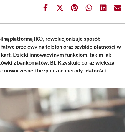
Share
Share
Share
Share
Share
Share
on
on
on
on
on
on
Facebook
X
Pinterest
WhatsApp
LinkedIn
Email
(Twitter)
ilną platformą IKO, rewolucjonizuje sposób
łatwe przelewy na telefon oraz szybkie płatności w
a kart. Dzięki innowacyjnym funkcjom, takim jak
tówki z bankomatów, BLIK zyskuje coraz większą
c nowoczesne i bezpieczne metody płatności.