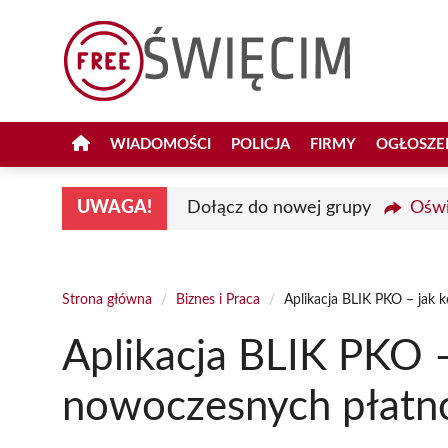
Przejdź
do
treści
WIADOMOŚCI
POLICJA
FIRMY
OGŁOSZE
UWAGA!
Dołącz do nowej grupy
Oświ
Strona główna
/
Biznes i Praca
/
Aplikacja BLIK PKO – jak 
Aplikacja BLIK PKO –
nowoczesnych płatno