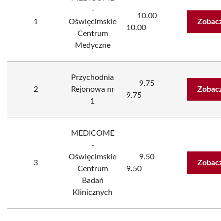
-
10.00
1
Oświęcimskie
Zobacz
10.00
Centrum
Medyczne
Przychodnia
9.75
2
Rejonowa nr
Zobacz
9.75
1
MEDICOME
-
Oświęcimskie
9.50
3
Zobacz
Centrum
9.50
Badań
Klinicznych