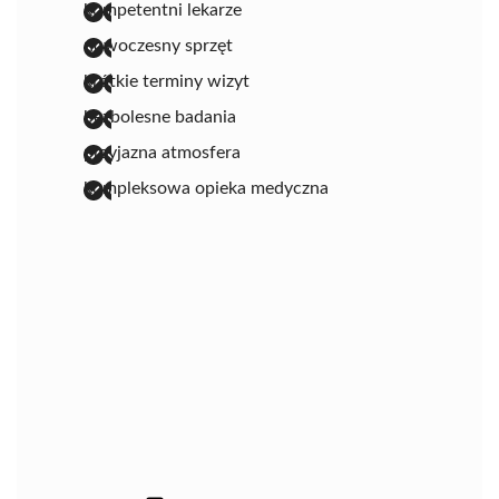
kompetentni lekarze
nowoczesny sprzęt
krótkie terminy wizyt
bezbolesne badania
przyjazna atmosfera
kompleksowa opieka medyczna