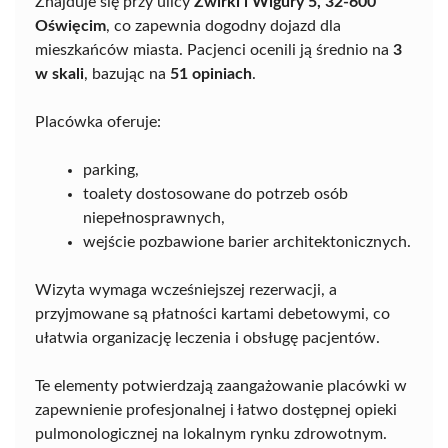
Znajduje się przy ulicy
Żwirki i Wigury 5, 32-600
Oświęcim
, co zapewnia dogodny dojazd dla
mieszkańców miasta. Pacjenci ocenili ją średnio na
3
w skali
, bazując na
51 opiniach
.
Placówka oferuje:
parking,
toalety dostosowane do potrzeb osób
niepełnosprawnych,
wejście pozbawione barier architektonicznych.
Wizyta wymaga wcześniejszej rezerwacji, a
przyjmowane są płatności kartami debetowymi, co
ułatwia organizację leczenia i obsługę pacjentów.
Te elementy potwierdzają zaangażowanie placówki w
zapewnienie profesjonalnej i łatwo dostępnej opieki
pulmonologicznej na lokalnym rynku zdrowotnym.