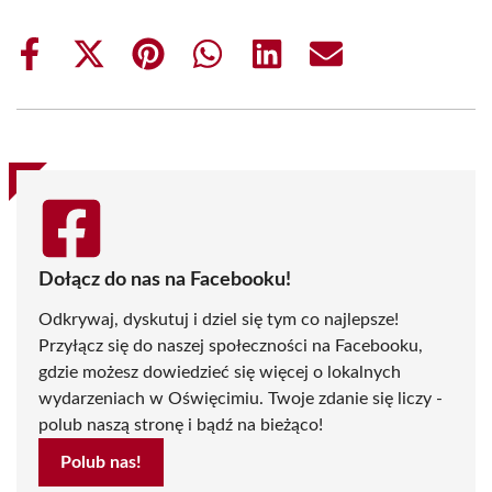
Share
Share
Share
Share
Share
Share
on
on
on
on
on
on
Facebook
X
Pinterest
WhatsApp
LinkedIn
Email
(Twitter)
Dołącz do nas na Facebooku!
Odkrywaj, dyskutuj i dziel się tym co najlepsze!
Przyłącz się do naszej społeczności na Facebooku,
gdzie możesz dowiedzieć się więcej o lokalnych
wydarzeniach w Oświęcimiu. Twoje zdanie się liczy -
polub naszą stronę i bądź na bieżąco!
Polub nas!