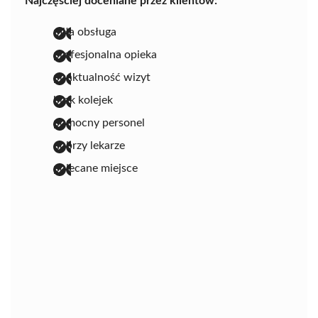
Najczęściej doceniane przez klientów:
miła obsługa
profesjonalna opieka
punktualność wizyt
brak kolejek
pomocny personel
dobrzy lekarze
polecane miejsce