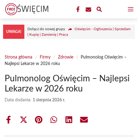
Przejdź
M
do
treści
Dołącz do nowej grupy
Oświęcim - Ogłoszenia | Sprzedam
UWAGA!
| Kupię | Zamienię | Praca
Strona główna
/
Firmy
/
Zdrowie
/
Pulmonolog Oświęcim –
Najlepsi Lekarze w 2026 roku
Pulmonolog Oświęcim – Najlepsi
Lekarze w 2026 roku
Data dodania:
1 sierpnia 2026 r.
Share
Share
Share
Share
Share
Share
on
on
on
on
on
on
Facebook
X
Pinterest
WhatsApp
LinkedIn
Email
(Twitter)