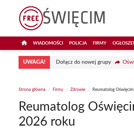
Przejdź
do
treści
WIADOMOŚCI
POLICJA
FIRMY
OGŁOSZE
UWAGA!
Dołącz do nowej grupy
Oświ
Strona główna
/
Firmy
/
Zdrowie
/
Reumatolog Oświęcim 
Reumatolog Oświęcim
2026 roku