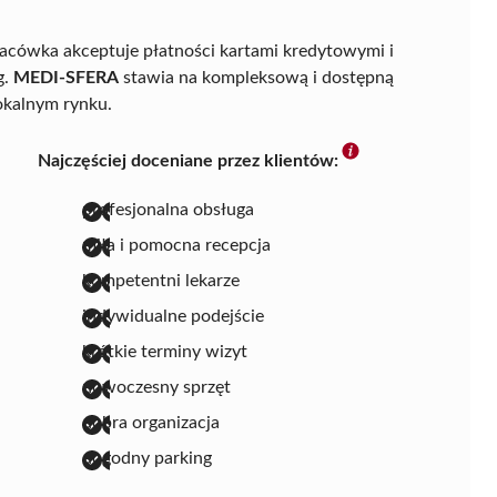
acówka akceptuje płatności kartami kredytowymi i
g.
MEDI-SFERA
stawia na kompleksową i dostępną
lokalnym rynku.
Najczęściej doceniane przez klientów:
profesjonalna obsługa
miła i pomocna recepcja
kompetentni lekarze
indywidualne podejście
krótkie terminy wizyt
nowoczesny sprzęt
dobra organizacja
dogodny parking