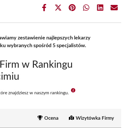
Share
Share
Share
Share
Share
Share
on
on
on
on
on
on
Facebook
X
Pinterest
WhatsApp
LinkedIn
Email
(Twitter)
wiamy zestawienie najlepszych lekarzy
ku wybranych spośród 5 specjalistów.
 Firm w Rankingu
imiu
które znajdziesz w naszym rankingu.
Ocena
Wizytówka Firmy