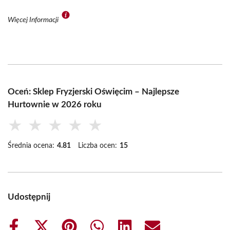
Więcej Informacji
Oceń: Sklep Fryzjerski Oświęcim – Najlepsze
Hurtownie w 2026 roku
★
★
★
★
★
Średnia ocena:
4.81
Liczba ocen:
15
Udostępnij
Share
Share
Share
Share
Share
Share