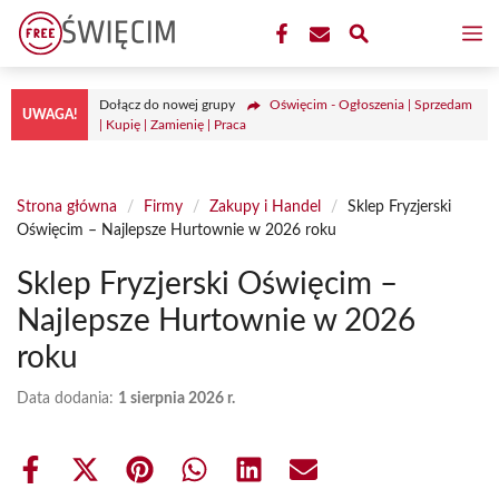
Przejdź
M
do
treści
Dołącz do nowej grupy
Oświęcim - Ogłoszenia | Sprzedam
UWAGA!
| Kupię | Zamienię | Praca
Strona główna
/
Firmy
/
Zakupy i Handel
/
Sklep Fryzjerski
Oświęcim – Najlepsze Hurtownie w 2026 roku
Sklep Fryzjerski Oświęcim –
Najlepsze Hurtownie w 2026
roku
Data dodania:
1 sierpnia 2026 r.
Share
Share
Share
Share
Share
Share
on
on
on
on
on
on