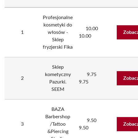
Profesjonalne
kosmetyki do
10.00
1
włosów -
Zobacz
10.00
Sklep
fryzjerski Fika
Sklep
kometyczny
9.75
2
Zobacz
Pazurki.
9.75
SEEM
BAZA
Barbershop
9.50
3
/Tattoo
Zobacz
9.50
&Piercing