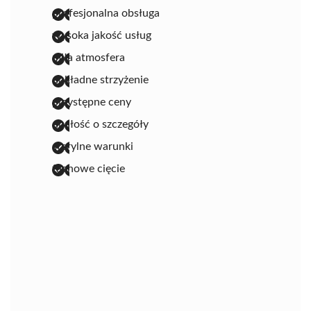
profesjonalna obsługa
wysoka jakość usług
miła atmosfera
dokładne strzyżenie
przystępne ceny
dbałość o szczegóły
sterylne warunki
fachowe cięcie