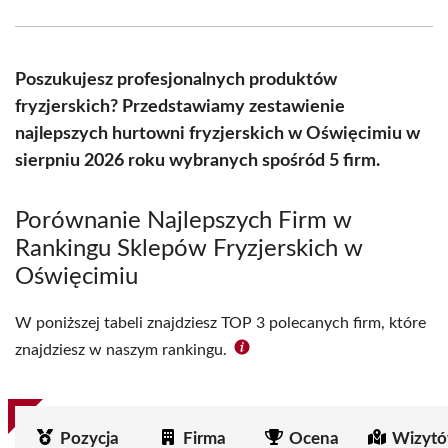
Facebook
X
Pinterest
WhatsApp
LinkedIn
Email
(Twitter)
Poszukujesz profesjonalnych produktów
fryzjerskich? Przedstawiamy zestawienie
najlepszych hurtowni fryzjerskich w Oświęcimiu w
sierpniu 2026 roku wybranych spośród 5 firm.
Porównanie Najlepszych Firm w
Rankingu Sklepów Fryzjerskich w
Oświęcimiu
W poniższej tabeli znajdziesz TOP 3 polecanych firm, które
znajdziesz w naszym rankingu.
Pozycja
Firma
Ocena
Wizytó