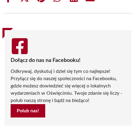
on
on
on
on
on
on
Facebook
X
Pinterest
WhatsApp
LinkedIn
Email
(Twitter)
Dołącz do nas na Facebooku!
Odkrywaj, dyskutuj i dziel się tym co najlepsze!
Przyłącz się do naszej społeczności na Facebooku,
gdzie możesz dowiedzieć się więcej o lokalnych
wydarzeniach w Oświęcimiu. Twoje zdanie się liczy -
polub naszą stronę i bądź na bieżąco!
Polub nas!