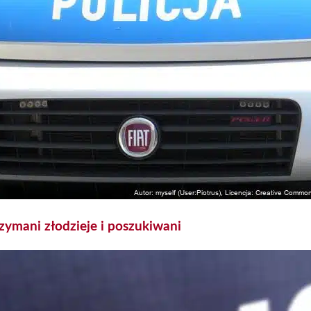
rzymani złodzieje i poszukiwani