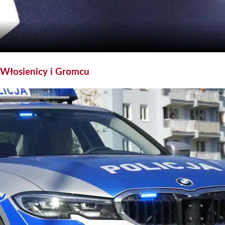
 Włosienicy i Gromcu