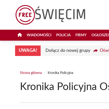
Przejdź
do
treści
WIADOMOŚCI
POLICJA
FIRMY
OGŁOSZE
UWAGA!
Dołącz do nowej grupy
Oświ
Strona główna
/
Kronika Policyjna
Kronika Policyjna O