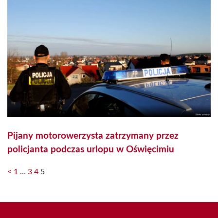
Pijany motorowerzysta zatrzymany przez
policjanta podczas urlopu w Oświęcimiu
<
1
…
3
4
5