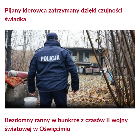
Pijany kierowca zatrzymany dzięki czujności
świadka
Bezdomny ranny w bunkrze z czasów II wojny
światowej w Oświęcimiu