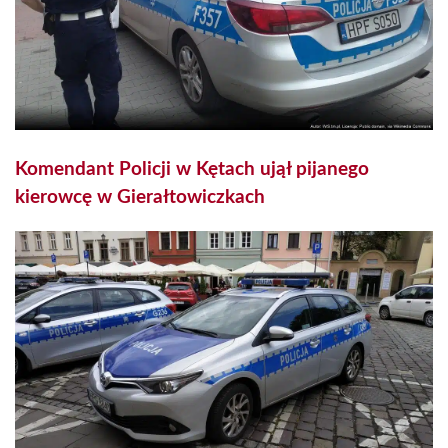
Komendant Policji w Kętach ujął pijanego
kierowcę w Gierałtowiczkach