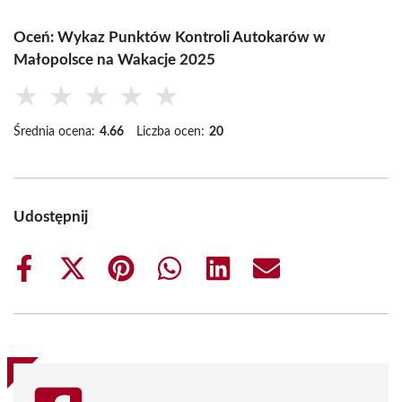
Oceń: Wykaz Punktów Kontroli Autokarów w
Małopolsce na Wakacje 2025
★
★
★
★
★
Średnia ocena:
4.66
Liczba ocen:
20
Udostępnij
Share
Share
Share
Share
Share
Share
on
on
on
on
on
on
Facebook
X
Pinterest
WhatsApp
LinkedIn
Email
(Twitter)