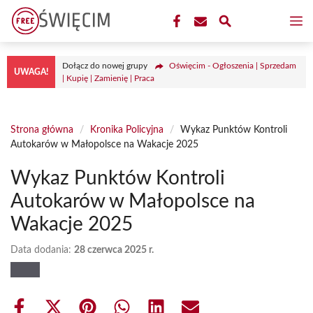
Przejdź
M
do
treści
Dołącz do nowej grupy
Oświęcim - Ogłoszenia | Sprzedam
UWAGA!
| Kupię | Zamienię | Praca
Strona główna
/
Kronika Policyjna
/
Wykaz Punktów Kontroli
Autokarów w Małopolsce na Wakacje 2025
Wykaz Punktów Kontroli
Autokarów w Małopolsce na
Wakacje 2025
Data dodania:
28 czerwca 2025 r.
Share
Share
Share
Share
Share
Share