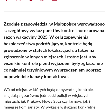
on
on
on
on
on
on
Facebook
X
Pinterest
WhatsApp
LinkedIn
Email
(Twitter)
Zgodnie z zapowiedzią, w Małopolsce wprowadzono
szczegółowy wykaz punktów kontroli autokarów na
sezon wakacyjny 2025. W celu zapewnienia
bezpieczeństwa podróżującym, kontrole będą
prowadzone w stałych lokalizacjach, a także na
zgłoszenie w innych miejscach. Istotne jest, aby
wszelkie kontrole przed wyjazdem były zgłaszane z
co najmniej trzydniowym wyprzedzeniem poprzez
odpowiednie kanały kontaktowe.
Wśród miejsc, w których będą odbywać się kontrole,
znajdują się zarówno jednostki policji w większych
miastach, jak Kraków, Nowy Sącz czy Tarnów, jak i
mniejsze komisariaty. W wykazie wskazano konkretne