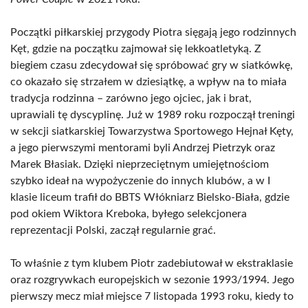
Początki piłkarskiej przygody Piotra sięgają jego rodzinnych
Kęt, gdzie na początku zajmował się lekkoatletyką. Z
biegiem czasu zdecydował się spróbować gry w siatkówkę,
co okazało się strzałem w dziesiątkę, a wpływ na to miała
tradycja rodzinna – zarówno jego ojciec, jak i brat,
uprawiali tę dyscyplinę. Już w 1989 roku rozpoczął treningi
w sekcji siatkarskiej Towarzystwa Sportowego Hejnał Kęty,
a jego pierwszymi mentorami byli Andrzej Pietrzyk oraz
Marek Błasiak. Dzięki nieprzeciętnym umiejętnościom
szybko ideał na wypożyczenie do innych klubów, a w I
klasie liceum trafił do BBTS Włókniarz Bielsko-Biała, gdzie
pod okiem Wiktora Kreboka, byłego selekcjonera
reprezentacji Polski, zaczął regularnie grać.
To właśnie z tym klubem Piotr zadebiutował w ekstraklasie
oraz rozgrywkach europejskich w sezonie 1993/1994. Jego
pierwszy mecz miał miejsce 7 listopada 1993 roku, kiedy to