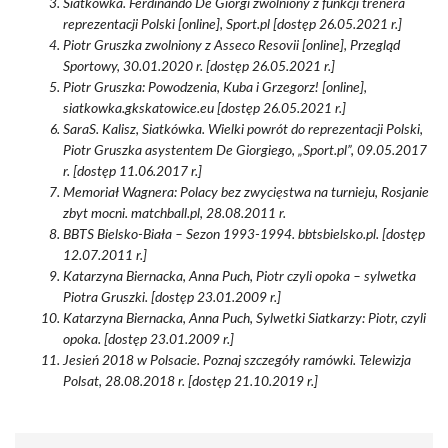
Siatkówka. Ferdinando De Giorgi zwolniony z funkcji trenera
reprezentacji Polski [online], Sport.pl [dostęp 26.05.2021 r.]
Piotr Gruszka zwolniony z Asseco Resovii [online], Przegląd
Sportowy, 30.01.2020 r. [dostęp 26.05.2021 r.]
Piotr Gruszka: Powodzenia, Kuba i Grzegorz! [online],
siatkowka.gkskatowice.eu [dostęp 26.05.2021 r.]
SaraS. Kalisz, Siatkówka. Wielki powrót do reprezentacji Polski,
Piotr Gruszka asystentem De Giorgiego, „Sport.pl”, 09.05.2017
r. [dostęp 11.06.2017 r.]
Memoriał Wagnera: Polacy bez zwycięstwa na turnieju, Rosjanie
zbyt mocni. matchball.pl, 28.08.2011 r.
BBTS Bielsko-Biała – Sezon 1993-1994. bbtsbielsko.pl. [dostęp
12.07.2011 r.]
Katarzyna Biernacka, Anna Puch, Piotr czyli opoka – sylwetka
Piotra Gruszki. [dostęp 23.01.2009 r.]
Katarzyna Biernacka, Anna Puch, Sylwetki Siatkarzy: Piotr, czyli
opoka. [dostęp 23.01.2009 r.]
Jesień 2018 w Polsacie. Poznaj szczegóły ramówki. Telewizja
Polsat, 28.08.2018 r. [dostęp 21.10.2019 r.]