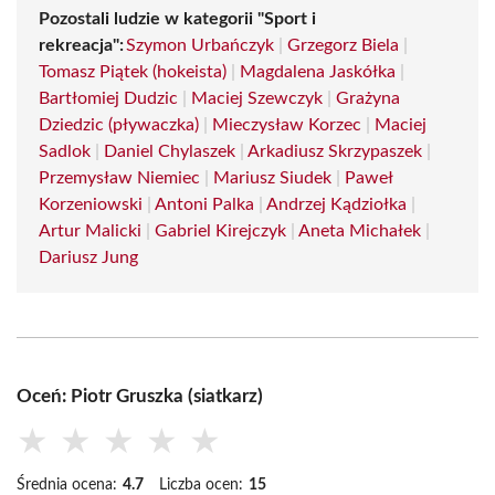
Pozostali ludzie w kategorii "Sport i
rekreacja":
Szymon Urbańczyk
|
Grzegorz Biela
|
Tomasz Piątek (hokeista)
|
Magdalena Jaskółka
|
Bartłomiej Dudzic
|
Maciej Szewczyk
|
Grażyna
Dziedzic (pływaczka)
|
Mieczysław Korzec
|
Maciej
Sadlok
|
Daniel Chylaszek
|
Arkadiusz Skrzypaszek
|
Przemysław Niemiec
|
Mariusz Siudek
|
Paweł
Korzeniowski
|
Antoni Palka
|
Andrzej Kądziołka
|
Artur Malicki
|
Gabriel Kirejczyk
|
Aneta Michałek
|
Dariusz Jung
Oceń: Piotr Gruszka (siatkarz)
★
★
★
★
★
Średnia ocena:
4.7
Liczba ocen:
15