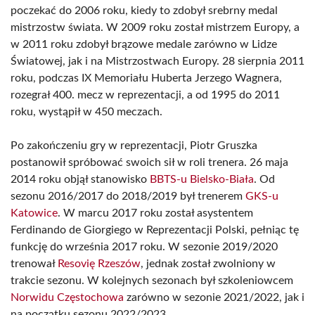
poczekać do 2006 roku, kiedy to zdobył srebrny medal
mistrzostw świata. W 2009 roku został mistrzem Europy, a
w 2011 roku zdobył brązowe medale zarówno w Lidze
Światowej, jak i na Mistrzostwach Europy. 28 sierpnia 2011
roku, podczas IX Memoriału Huberta Jerzego Wagnera,
rozegrał 400. mecz w reprezentacji, a od 1995 do 2011
roku, wystąpił w 450 meczach.
Po zakończeniu gry w reprezentacji, Piotr Gruszka
postanowił spróbować swoich sił w roli trenera. 26 maja
2014 roku objął stanowisko
BBTS-u Bielsko-Biała
. Od
sezonu 2016/2017 do 2018/2019 był trenerem
GKS-u
Katowice
. W marcu 2017 roku został asystentem
Ferdinando de Giorgiego w Reprezentacji Polski, pełniąc tę
funkcję do września 2017 roku. W sezonie 2019/2020
trenował
Resovię Rzeszów
, jednak został zwolniony w
trakcie sezonu. W kolejnych sezonach był szkoleniowcem
Norwidu Częstochowa
zarówno w sezonie 2021/2022, jak i
na początku sezonu 2022/2023.