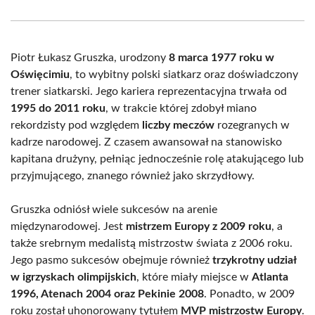
Facebook
X
Pinterest
WhatsApp
LinkedIn
Email
(Twitter)
Piotr Łukasz Gruszka, urodzony
8 marca 1977 roku w
Oświęcimiu
, to wybitny polski siatkarz oraz doświadczony
trener siatkarski. Jego kariera reprezentacyjna trwała od
1995 do 2011 roku
, w trakcie której zdobył miano
rekordzisty pod względem
liczby meczów
rozegranych w
kadrze narodowej. Z czasem awansował na stanowisko
kapitana drużyny, pełniąc jednocześnie rolę atakującego lub
przyjmującego, znanego również jako skrzydłowy.
Gruszka odniósł wiele sukcesów na arenie
międzynarodowej. Jest
mistrzem Europy z 2009 roku
, a
także srebrnym medalistą mistrzostw świata z 2006 roku.
Jego pasmo sukcesów obejmuje również
trzykrotny udział
w igrzyskach olimpijskich
, które miały miejsce w
Atlanta
1996, Atenach 2004 oraz Pekinie 2008
. Ponadto, w 2009
roku został uhonorowany tytułem
MVP mistrzostw Europy
.