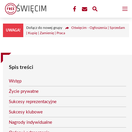
Przejdź
M
do
treści
Dołącz do nowej grupy
Oświęcim - Ogłoszenia | Sprzedam
UWAGA!
| Kupię | Zamienię | Praca
Spis treści
Wstęp
Życie prywatne
Sukcesy reprezentacyjne
Sukcesy klubowe
Nagrody indywidualne