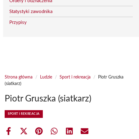
Ordery i odznaczenia
Statystyki zawodnika
Przypisy
Strona główna
/
Ludzie
/
Sport i rekreacja
/
Piotr Gruszka
(siatkarz)
Piotr Gruszka (siatkarz)
SPORT I REKREACJA
Share
Share
Share
Share
Share
Share
on
on
on
on
on
on