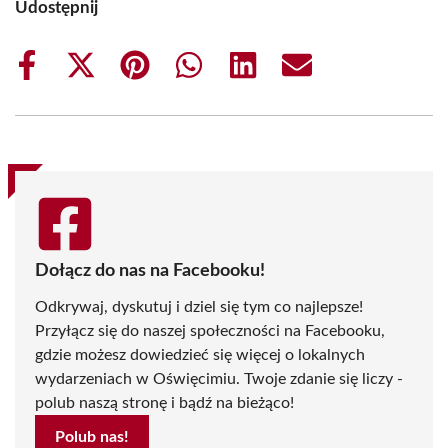
Udostępnij
Share
Share
Share
Share
Share
Share
on
on
on
on
on
on
Facebook
X
Pinterest
WhatsApp
LinkedIn
Email
(Twitter)
Dołącz do nas na Facebooku!
Odkrywaj, dyskutuj i dziel się tym co najlepsze!
Przyłącz się do naszej społeczności na Facebooku,
gdzie możesz dowiedzieć się więcej o lokalnych
wydarzeniach w Oświęcimiu. Twoje zdanie się liczy -
polub naszą stronę i bądź na bieżąco!
Polub nas!