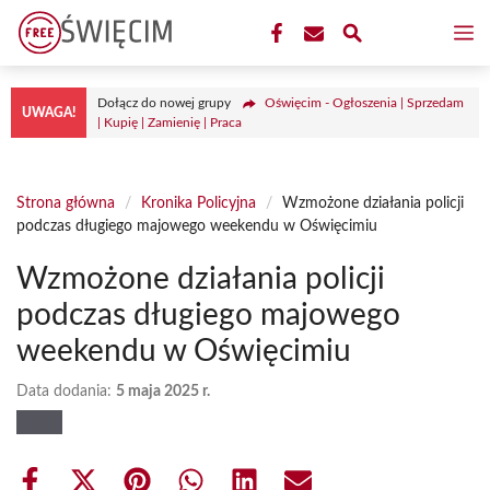
Przejdź
M
do
treści
Dołącz do nowej grupy
Oświęcim - Ogłoszenia | Sprzedam
UWAGA!
| Kupię | Zamienię | Praca
Strona główna
/
Kronika Policyjna
/
Wzmożone działania policji
podczas długiego majowego weekendu w Oświęcimiu
Wzmożone działania policji
podczas długiego majowego
weekendu w Oświęcimiu
Data dodania:
5 maja 2025 r.
Share
Share
Share
Share
Share
Share