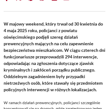
on
on
on
on
on
on
Facebook
X
Pinterest
WhatsApp
LinkedIn
Email
(Twitter)
W majowy weekend, który trwał od 30 kwietnia do
4 maja 2025 roku, policjanci z powiatu
oświęcimskiego podjęli szereg działań
prewencyjnych mających na celu zapewnienie
bezpieczeństwa mieszkańcom. W ciągu czterech dni
funkcjonariusze przeprowadzili 294 interwencje,
odpowiadając na zgłoszenia dotyczące zjawisk
kryminalnych i zakłóceń porządku publicznego.
Oddzielnym zagadnieniem były przypadki
nietrzeźwych osób, które stawały się przedmiotem
policyjnych interwencji w różnych lokalizacjach.
W ramach działań prewencyjnych, policjanci szczególnie
koncentrowali się na drogach, gdzie zarejestrowano jeden