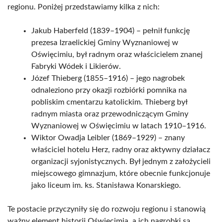
regionu. Poniżej przedstawiamy kilka z nich:
Jakub Haberfeld (1839–1904) – pełnił funkcję
prezesa Izraelickiej Gminy Wyznaniowej w
Oświęcimiu, był radnym oraz właścicielem znanej
Fabryki Wódek i Likierów.
Józef Thieberg (1855–1916) – jego nagrobek
odnaleziono przy okazji rozbiórki pomnika na
pobliskim cmentarzu katolickim. Thieberg był
radnym miasta oraz przewodniczącym Gminy
Wyznaniowej w Oświęcimiu w latach 1910–1916.
Wiktor Owadja Leibler (1869–1929) – znany
właściciel hotelu Herz, radny oraz aktywny działacz
organizacji syjonistycznych. Był jednym z założycieli
miejscowego gimnazjum, które obecnie funkcjonuje
jako liceum im. ks. Stanisława Konarskiego.
Te postacie przyczyniły się do rozwoju regionu i stanowią
ważny element historii Oświęcimia, a ich nagrobki są