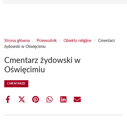
Strona główna
/
Przewodnik
/
Obiekty religijne
/
Cmentarz
żydowski w Oświęcimiu
Cmentarz żydowski w
Oświęcimiu
CMENTARZE
Share
Share
Share
Share
Share
Share
on
on
on
on
on
on
Facebook
X
Pinterest
WhatsApp
LinkedIn
Email
(Twitter)