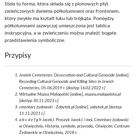
Stela to forma, która składa się z pionowych płyt
zwieńczonych dwiema półkolumnami oraz frontonem,
który zwykle ma kształt łuku lub trójkąta. Pomiędzy
półkolumnami zazwyczaj umieszczona jest tablica
inskrypcyjna, a w zwieńczeniu można znaleźć bogate
przedstawienia symboliczne.
Przypisy
Jewish Cemeteries: Desecration and Cultural Genocide [online],
Recording Cultural Genocide and Killing Sites in Jewish
Cemeteries, 05.06.2019 r. [dostęp 16.02.2022 r.]
Wirtualne Muzea Małopolski [online], muzea.malopolska.pl
[dostęp 30.11.2021 r.]
cmentarz żydowski - Zabytek.pl [online], zabytek.pl [dostęp
11.11.2021 r.]
a b c d e f g h JacekJ. Proszyk JacekJ. i inni, Cmentarz żydowski
w Oświęcimiu. Historia, symbole, przyroda., Oświęcim: Centrum
Żydowskie w Oświęcimiu, 2018 r.