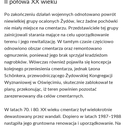
II połowa XX wieku
Po zakończeniu działań wojennych odnotowano powrót
niewielkiej grupy ocalonych Żydów, lecz żadne pochówki
nie miały miejsce na cmentarzu. Przedstawiciele tej grupy
zainicjowali starania mające na celu uporządkowanie
terenu i jego rewitalizację. W tamtym czasie częściowo
odnowiono obszar cmentarza oraz remontowano
ogmurzenie, ponieważ jego brak sprzyjał kradzieżom
nagrobków. Wówczas również pojawiła się koncepcja
kolejnego przeniesienia cmentarza, jednak Leona
Schönkera, przewodniczącego Żydowskiej Kongregacji
Wyznaniowej w Oświęcimiu, skutecznie zablokował te
plany, przekonując, iż teren powinien pozostać
zarezerwowany dla celów cmentarnych.
W latach 70. i 80. XX wieku cmentarz był wielokrotnie
dewastowany przez wandali. Dopiero w latach 1987–1988
nastąpiła jego gruntowna renowacja i uporządkowanie. Na