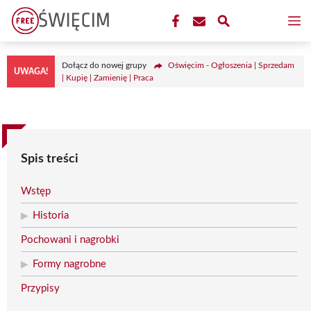
Przejdź
M
do
treści
Dołącz do nowej grupy
Oświęcim - Ogłoszenia | Sprzedam
UWAGA!
| Kupię | Zamienię | Praca
Spis treści
Wstęp
Historia
Pochowani i nagrobki
Formy nagrobne
Przypisy