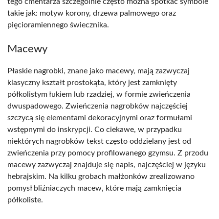
tego cmentarza szczególnie często można spotkać symbole
takie jak: motyw korony, drzewa palmowego oraz
pięcioramiennego świecznika.
Macewy
Płaskie nagrobki, znane jako macewy, mają zazwyczaj
klasyczny kształt prostokąta, który jest zamknięty
półkolistym łukiem lub rzadziej, w formie zwieńczenia
dwuspadowego. Zwieńczenia nagrobków najczęściej
szczycą się elementami dekoracyjnymi oraz formułami
wstępnymi do inskrypcji. Co ciekawe, w przypadku
niektórych nagrobków tekst często oddzielany jest od
zwieńczenia przy pomocy profilowanego gzymsu. Z przodu
macewy zazwyczaj znajduje się napis, najczęściej w języku
hebrajskim. Na kilku grobach małżonków zrealizowano
pomysł bliźniaczych macew, które mają zamknięcia
półkoliste.