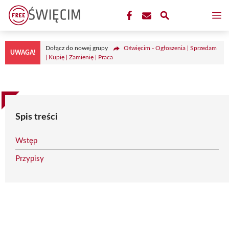
Przejdź
M
do
treści
Dołącz do nowej grupy
Oświęcim - Ogłoszenia | Sprzedam
UWAGA!
| Kupię | Zamienię | Praca
Spis treści
Wstęp
Przypisy