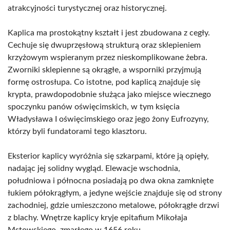
atrakcyjności turystycznej oraz historycznej.
Kaplica ma prostokątny kształt i jest zbudowana z cegły.
Cechuje się dwuprzęsłową strukturą oraz sklepieniem
krzyżowym wspieranym przez nieskomplikowane żebra.
Zworniki sklepienne są okrągłe, a wsporniki przyjmują
formę ostrosłupa. Co istotne, pod kaplicą znajduje się
krypta, prawdopodobnie służąca jako miejsce wiecznego
spoczynku panów oświęcimskich, w tym księcia
Władysława I oświęcimskiego oraz jego żony Eufrozyny,
którzy byli fundatorami tego klasztoru.
Eksterior kaplicy wyróżnia się szkarpami, które ją opięły,
nadając jej solidny wygląd. Elewacje wschodnia,
południowa i północna posiadają po dwa okna zamknięte
łukiem półokrągłym, a jedyne wejście znajduje się od strony
zachodniej, gdzie umieszczono metalowe, półokrągłe drzwi
z blachy. Wnętrze kaplicy kryje epitafium Mikołaja