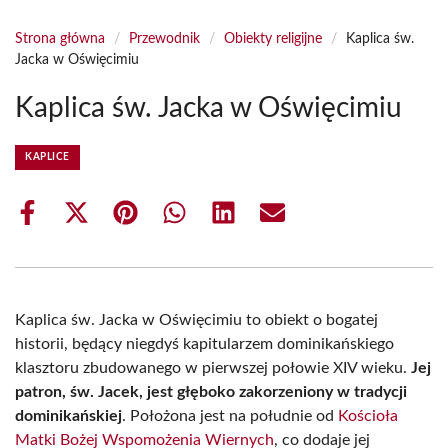
Strona główna
/
Przewodnik
/
Obiekty religijne
/
Kaplica św.
Jacka w Oświęcimiu
Kaplica św. Jacka w Oświęcimiu
KAPLICE
Share
Share
Share
Share
Share
Share
on
on
on
on
on
on
Facebook
X
Pinterest
WhatsApp
LinkedIn
Email
(Twitter)
Kaplica św. Jacka w Oświęcimiu to obiekt o bogatej
historii, będący niegdyś kapitularzem dominikańskiego
klasztoru zbudowanego w pierwszej połowie XIV wieku.
Jej
patron, św. Jacek, jest głęboko zakorzeniony w tradycji
dominikańskiej
. Położona jest na południe od
Kościoła
Matki Bożej Wspomożenia Wiernych
, co dodaje jej