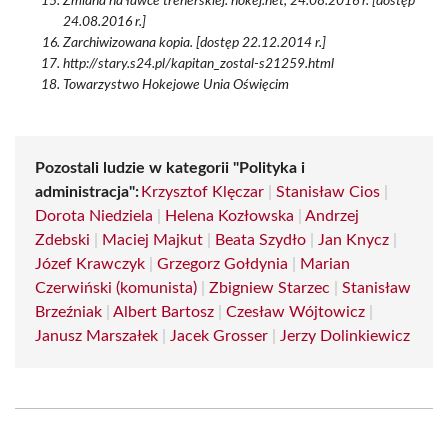
Zmiana na ławce trenerskiej. hokej.net, 24.08.2016 r. [dostęp
24.08.2016 r.]
Zarchiwizowana kopia. [dostęp 22.12.2014 r.]
http://stary.s24.pl/kapitan_zostal-s21259.html
Towarzystwo Hokejowe Unia Oświęcim
Pozostali ludzie w kategorii "Polityka i
administracja":
Krzysztof Klęczar
|
Stanisław Cios
|
Dorota Niedziela
|
Helena Kozłowska
|
Andrzej
Zdebski
|
Maciej Majkut
|
Beata Szydło
|
Jan Knycz
|
Józef Krawczyk
|
Grzegorz Gołdynia
|
Marian
Czerwiński (komunista)
|
Zbigniew Starzec
|
Stanisław
Brzeźniak
|
Albert Bartosz
|
Czesław Wójtowicz
|
Janusz Marszałek
|
Jacek Grosser
|
Jerzy Dolinkiewicz