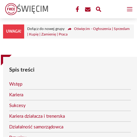
Przejdź
M
do
treści
Dołącz do nowej grupy
Oświęcim - Ogłoszenia | Sprzedam
UWAGA!
| Kupię | Zamienię | Praca
Spis treści
Wstęp
Kariera
Sukcesy
Kariera działacza i trenerska
Działalność samorządowca