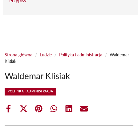
Przypisy
Strona główna
/
Ludzie
/
Polityka i administracja
/
Waldemar
Klisiak
Waldemar Klisiak
POLITYKA I ADMINISTRACJA
Share
Share
Share
Share
Share
Share
on
on
on
on
on
on
Facebook
X
Pinterest
WhatsApp
LinkedIn
Email
(Twitter)