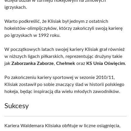
wzięła udział w turnieju hokejowym na zimowych
igrzyskach.
Warto podkreślić, że Klisiak był jednym z ostatnich
hokeistów-olimpijczyków, którzy zakończyli swoją karierę
po igrzyskach w 1992 roku.
W początkowych latach swojej kariery Klisiak grał również
w niższych ligach piłkarskich, reprezentując drużyny takie
jak
Zaborzanka Zaborze
,
Chełmek
oraz
KS Unia Oświęcim
.
Po zakończeniu kariery sportowej w sezonie 2010/11,
Klisiak zostawił po sobie znaczący ślad w historii polskiego
hokeja, będąc inspiracją dla wielu młodych zawodników.
Sukcesy
Kariera Waldemara Klisiaka obfituje w liczne osiągnięcia,