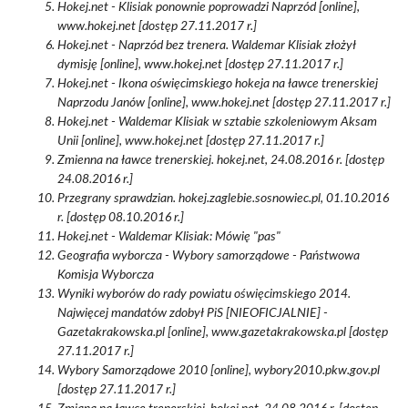
Hokej.net - Klisiak ponownie poprowadzi Naprzód [online],
www.hokej.net [dostęp 27.11.2017 r.]
Hokej.net - Naprzód bez trenera. Waldemar Klisiak złożył
dymisję [online], www.hokej.net [dostęp 27.11.2017 r.]
Hokej.net - Ikona oświęcimskiego hokeja na ławce trenerskiej
Naprzodu Janów [online], www.hokej.net [dostęp 27.11.2017 r.]
Hokej.net - Waldemar Klisiak w sztabie szkoleniowym Aksam
Unii [online], www.hokej.net [dostęp 27.11.2017 r.]
Zmienna na ławce trenerskiej. hokej.net, 24.08.2016 r. [dostęp
24.08.2016 r.]
Przegrany sprawdzian. hokej.zaglebie.sosnowiec.pl, 01.10.2016
r. [dostęp 08.10.2016 r.]
Hokej.net - Waldemar Klisiak: Mówię "pas"
Geografia wyborcza - Wybory samorządowe - Państwowa
Komisja Wyborcza
Wyniki wyborów do rady powiatu oświęcimskiego 2014.
Najwięcej mandatów zdobył PiS [NIEOFICJALNIE] -
Gazetakrakowska.pl [online], www.gazetakrakowska.pl [dostęp
27.11.2017 r.]
Wybory Samorządowe 2010 [online], wybory2010.pkw.gov.pl
[dostęp 27.11.2017 r.]