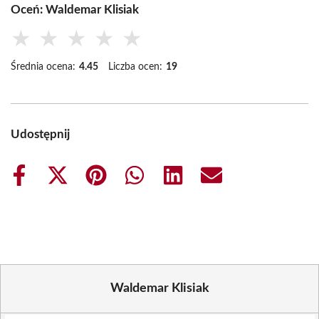
Oceń: Waldemar Klisiak
★
★
★
★
★
Średnia ocena:
4.45
Liczba ocen:
19
Udostępnij
Share
Share
Share
Share
Share
Share
on
on
on
on
on
on
Facebook
X
Pinterest
WhatsApp
LinkedIn
Email
(Twitter)
Waldemar Klisiak